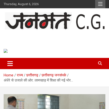
Skip
Thursday, August 6, 2026
to
content
Janmat CG
Voice of Chhattisgarh
Home
राज्य
छत्तीसगढ़
छत्तीसगढ़ जनसंपर्क
अंधेरे से उजाले की ओर: लामपहाड़ में शिक्षा की नई भोर…