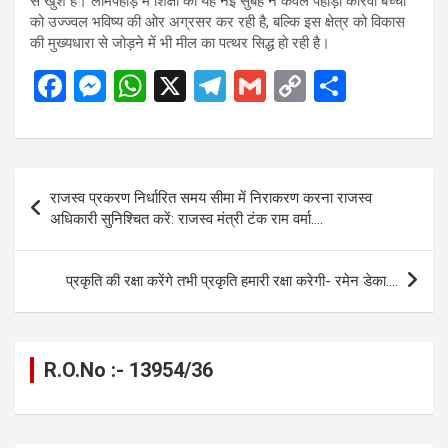
से खुश हैं। लामपहाड़ में शिक्षा की यह नई सुबह न केवल पहाड़ी कोरवा बच्चों
को उज्ज्वल भविष्य की ओर अग्रसर कर रही है, बल्कि इस क्षेत्र को विकास
की मुख्यधारा से जोड़ने में भी मील का पत्थर सिद्ध हो रही है।
F
M
W
X
T
G
C
S
a
es
h
el
m
o
h
ce
se
at
e
ail
py
ar
b
n
s
gr
Li
e
Post
राजस्व प्रकरण निर्धारित समय सीमा में निराकरण करना राजस्व
o
g
A
a
n
navigation
अधिकारी सुनिश्चित करें: राजस्व मंत्री टंक राम वर्मा….
o
er
p
m
k
k
p
प्रकृति की रक्षा करेंगे तभी प्रकृति हमारी रक्षा करेगी- रमेन डेका….
R.O.No :- 13954/36