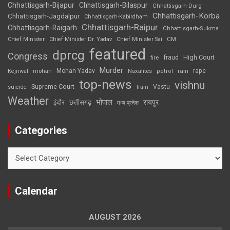
Chhattisgarh-Bijapur
Chhattisgarh-Bilaspur
Chhattisgarh-Durg
Chhattisgarh-Korba
Chhattisgarh-Jagdalpur
Chhattisgarh-Kabirdham
Chhattisgarh-Raipur
Chhattisgarh-Raigarh
Chhattisgarh-Sukma
CM
Chief Minister
Chief Minister Dr. Yadav
Chief Minister Sai
featured
dprcg
Congress
High Court
fire
fraud
Murder
rape
Mohan Yadav
Naxalites
rain
Kejriwal
mohan
petrol
top-news
vishnu
Supreme Court
Vastu
suicide
train
Weather
भोपाल
रायपुर
इंदौर
छत्तीसगढ़
मध्य प्रदेश
Categories
Categories
Calendar
AUGUST 2026