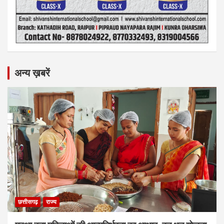
अन्य ख़बरें
छत्तीसगढ़
राज्य