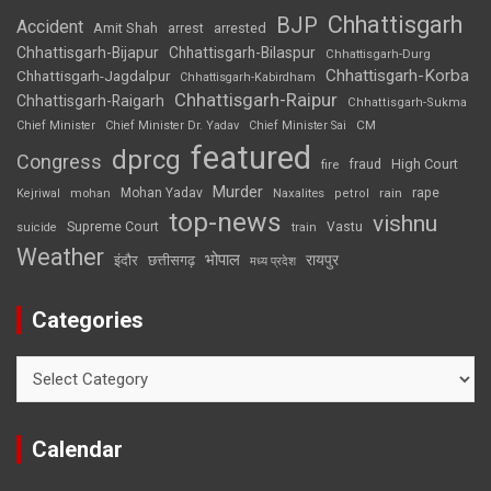
Chhattisgarh
BJP
Accident
Amit Shah
arrested
arrest
Chhattisgarh-Bijapur
Chhattisgarh-Bilaspur
Chhattisgarh-Durg
Chhattisgarh-Korba
Chhattisgarh-Jagdalpur
Chhattisgarh-Kabirdham
Chhattisgarh-Raipur
Chhattisgarh-Raigarh
Chhattisgarh-Sukma
CM
Chief Minister
Chief Minister Dr. Yadav
Chief Minister Sai
featured
dprcg
Congress
High Court
fire
fraud
Murder
rape
Mohan Yadav
Naxalites
rain
Kejriwal
mohan
petrol
top-news
vishnu
Supreme Court
Vastu
suicide
train
Weather
भोपाल
रायपुर
इंदौर
छत्तीसगढ़
मध्य प्रदेश
Categories
Categories
Calendar