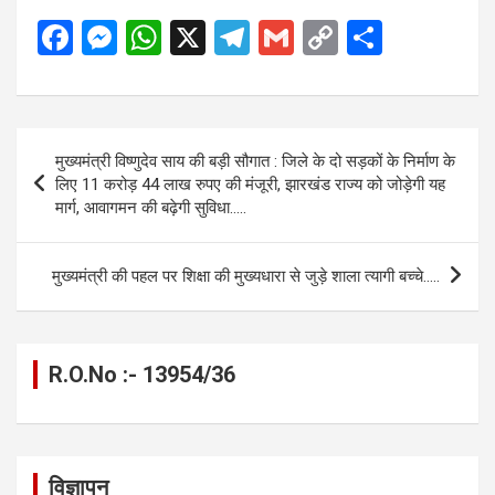
F
M
W
X
T
G
C
S
a
es
h
el
m
o
h
ce
se
at
e
ail
py
ar
b
n
s
gr
Li
e
Post
मुख्यमंत्री विष्णुदेव साय की बड़ी सौगात : जिले के दो सड़कों के निर्माण के
o
g
A
a
n
navigation
लिए 11 करोड़ 44 लाख रुपए की मंजूरी, झारखंड राज्य को जोड़ेगी यह
o
er
p
m
k
मार्ग, आवागमन की बढ़ेगी सुविधा…..
k
p
मुख्यमंत्री की पहल पर शिक्षा की मुख्यधारा से जुड़े शाला त्यागी बच्चे…..
R.O.No :- 13954/36
विज्ञापन