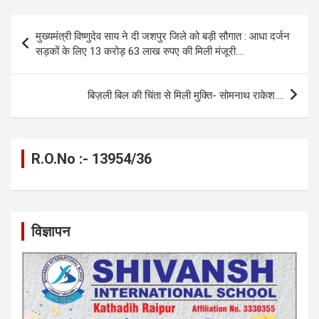
ce
se
at
e
ail
py
ar
b
n
s
gr
Li
e
Post
मुख्यमंत्री विष्णुदेव साय ने दी जशपुर जिले को बड़ी सौगात : आधा दर्जन
o
g
A
a
n
navigation
सड़कों के लिए 13 करोड़ 63 लाख रुपए की मिली मंजूरी….
o
er
p
m
k
k
p
बिज़ली बिल की चिंता से मिली मुक्ति- सोमनाथ राकेश….
R.O.No :- 13954/36
विज्ञापन