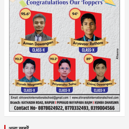
अन्य ख़बरें