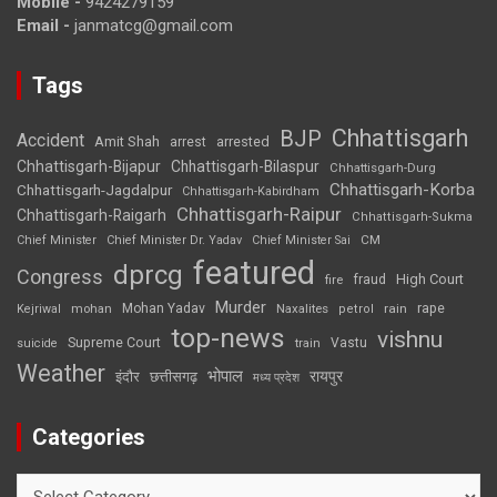
Mobile -
9424279159
Email -
janmatcg@gmail.com
Tags
Chhattisgarh
BJP
Accident
Amit Shah
arrested
arrest
Chhattisgarh-Bijapur
Chhattisgarh-Bilaspur
Chhattisgarh-Durg
Chhattisgarh-Korba
Chhattisgarh-Jagdalpur
Chhattisgarh-Kabirdham
Chhattisgarh-Raipur
Chhattisgarh-Raigarh
Chhattisgarh-Sukma
CM
Chief Minister
Chief Minister Dr. Yadav
Chief Minister Sai
featured
dprcg
Congress
High Court
fire
fraud
Murder
rape
Mohan Yadav
Naxalites
rain
Kejriwal
mohan
petrol
top-news
vishnu
Supreme Court
Vastu
suicide
train
Weather
भोपाल
रायपुर
इंदौर
छत्तीसगढ़
मध्य प्रदेश
Categories
Categories