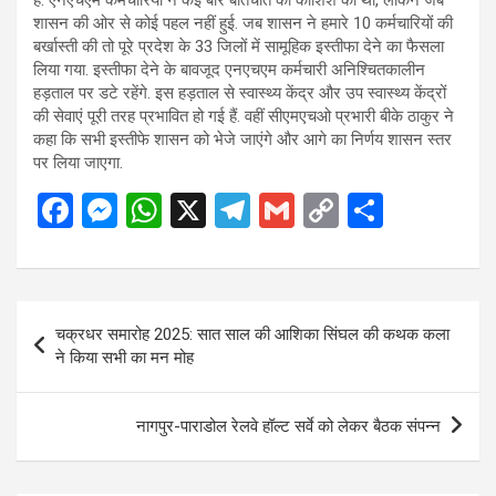
शासन की ओर से कोई पहल नहीं हुई. जब शासन ने हमारे 10 कर्मचारियों की
बर्खास्ती की तो पूरे प्रदेश के 33 जिलों में सामूहिक इस्तीफा देने का फैसला
लिया गया. इस्तीफा देने के बावजूद एनएचएम कर्मचारी अनिश्चितकालीन
हड़ताल पर डटे रहेंगे. इस हड़ताल से स्वास्थ्य केंद्र और उप स्वास्थ्य केंद्रों
की सेवाएं पूरी तरह प्रभावित हो गई हैं. वहीं सीएमएचओ प्रभारी बीके ठाकुर ने
कहा कि सभी इस्तीफे शासन को भेजे जाएंगे और आगे का निर्णय शासन स्तर
पर लिया जाएगा.
F
M
W
X
T
G
C
S
a
es
h
el
m
o
h
ce
se
at
e
ail
py
ar
b
n
s
gr
Li
e
Post
चक्रधर समारोह 2025: सात साल की आशिका सिंघल की कथक कला
o
g
A
a
n
navigation
ने किया सभी का मन मोह
o
er
p
m
k
k
p
नागपुर-पाराडोल रेलवे हॉल्ट सर्वे को लेकर बैठक संपन्न