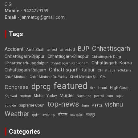
C.G.
Mobile -
9424279159
Email -
janmatcg@gmail.com
Tags
Chhattisgarh
BJP
Accident
Amit Shah
arrested
arrest
Chhattisgarh-Bijapur
Chhattisgarh-Bilaspur
Chhattisgarh-Durg
Chhattisgarh-Korba
Chhattisgarh-Jagdalpur
Chhattisgarh-Kabirdham
Chhattisgarh-Raipur
Chhattisgarh-Raigarh
Chhattisgarh-Sukma
CM
Chief Minister
Chief Minister Dr. Yadav
Chief Minister Sai
featured
dprcg
Congress
High Court
fire
fraud
Murder
rape
Mohan Yadav
Naxalites
rain
Kejriwal
mohan
petrol
top-news
vishnu
Supreme Court
Vastu
suicide
train
Weather
भोपाल
रायपुर
इंदौर
छत्तीसगढ़
मध्य प्रदेश
Categories