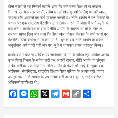
दोनों सत्रों से यह निष्कर्ष सामने आया कि चाहे उच्च शिक्षा हो या कौशल
विकास, प्रत्येक स्तर पर मेंटरशिप छात्रों और युवाओं के लिए आत्मविश्वास,
प्रेरणा और अवसरों का मार्ग प्रशस्त करती है। नीति आयोग ने इन विचारों के
आधार पर एक राष्ट्रीय मेंटरशिप ढांचा तैयार करने की दिशा में आगे बढ़ने की
बात कही। कार्यशाला के अंत में नीति आयोग के सदस्य डॉ. वी.के. पॉल ने
समापन भाषण दिया और कहा कि शिक्षा और कौशल विकास के सभी स्तरों पर
मेंटरशिप ढाँचा बनाना समय की मांग है। इसके बाद नीति आयोग के वरिष्ठ
अनुसंधान अधिकारी श्री आर.एन. मुंधे ने धन्यवाद ज्ञापन प्रस्तुत किया।
कार्यशाला में योजना आर्थिक एवं सांख्यिकी विभाग के सचिव श्री अंकित आनंद,
उच्च शिक्षा विभाग के सचिव श्री एस. भारती दासन, नीति आयोग के संयुक्त
सचिव श्री के. एस. रेजिमोन, नीति आयोग के फेलो डॉ. आई. वी. सुब्बा राव,
आईएएस (सेवानिवृत्त), राष्ट्रीय शिक्षक शिक्षा परिषद के अध्यक्ष प्रो. पंकज
अरोड़ा तथा नीति आयोग के उप सचिव श्री अरविंद कुमार, सहित वरिष्ठ
अधिकारी उपस्थित थे।
F
M
W
X
T
G
C
S
a
es
h
el
m
o
h
ce
se
at
e
ail
py
ar