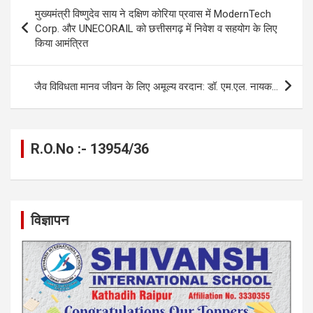
b
n
s
gr
Li
e
Post
मुख्यमंत्री विष्णुदेव साय ने दक्षिण कोरिया प्रवास में ModernTech
o
g
A
a
n
navigation
Corp. और UNECORAIL को छत्तीसगढ़ में निवेश व सहयोग के लिए
o
er
p
m
k
किया आमंत्रित
k
p
जैव विविधता मानव जीवन के लिए अमूल्य वरदान: डॉ. एम.एल. नायक…
R.O.No :- 13954/36
विज्ञापन