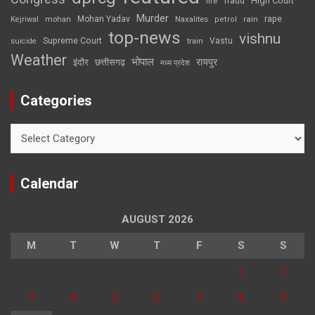
High Court
fire
fraud
Murder
rape
Mohan Yadav
Naxalites
rain
Kejriwal
mohan
petrol
top-news
vishnu
Supreme Court
Vastu
suicide
train
Weather
भोपाल
रायपुर
इंदौर
छत्तीसगढ़
मध्य प्रदेश
Categories
Categories
Calendar
AUGUST 2026
M
T
W
T
F
S
S
1
2
3
4
5
6
7
8
9