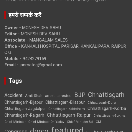
हमसे सम्पर्क करें
Owner -
MONESH DEV SAHU
Editor -
MONESH DEV SAHU
Associate -
MANGALAM SALES
Office -
KANKALI HOSPITAL PARISAR, KANKALIPARA, RAIPUR
C.G.
Mobile -
9424279159
Email -
janmatcg@gmail.com
Tags
Chhattisgarh
BJP
Accident
Amit Shah
arrested
arrest
Chhattisgarh-Bijapur
Chhattisgarh-Bilaspur
Chhattisgarh-Durg
Chhattisgarh-Korba
Chhattisgarh-Jagdalpur
Chhattisgarh-Kabirdham
Chhattisgarh-Raipur
Chhattisgarh-Raigarh
Chhattisgarh-Sukma
CM
Chief Minister
Chief Minister Dr. Yadav
Chief Minister Sai
featured
dprcg
Congress