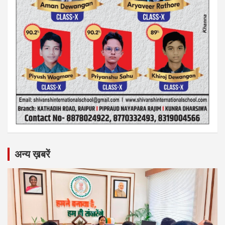
अन्य ख़बरें