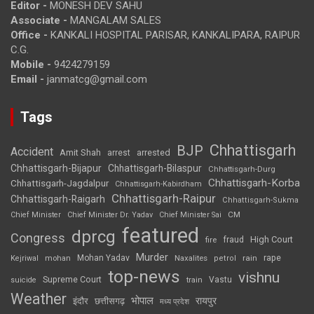
Editor -
MONESH DEV SAHU
Associate -
MANGALAM SALES
Office -
KANKALI HOSPITAL PARISAR, KANKALIPARA, RAIPUR
C.G.
Mobile -
9424279159
Email -
janmatcg@gmail.com
Tags
Chhattisgarh
BJP
Accident
Amit Shah
arrested
arrest
Chhattisgarh-Bijapur
Chhattisgarh-Bilaspur
Chhattisgarh-Durg
Chhattisgarh-Korba
Chhattisgarh-Jagdalpur
Chhattisgarh-Kabirdham
Chhattisgarh-Raipur
Chhattisgarh-Raigarh
Chhattisgarh-Sukma
CM
Chief Minister
Chief Minister Dr. Yadav
Chief Minister Sai
featured
dprcg
Congress
High Court
fire
fraud
Murder
rape
Mohan Yadav
Naxalites
rain
Kejriwal
mohan
petrol
top-news
vishnu
Supreme Court
Vastu
suicide
train
Weather
भोपाल
रायपुर
इंदौर
छत्तीसगढ़
मध्य प्रदेश