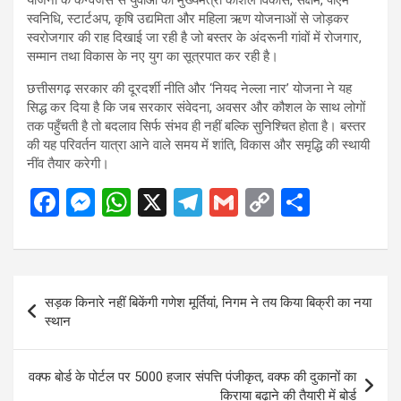
स्वनिधि, स्टार्टअप, कृषि उद्यमिता और महिला ऋण योजनाओं से जोड़कर
स्वरोजगार की राह दिखाई जा रही है जो बस्तर के अंदरूनी गांवों में रोजगार,
सम्मान तथा विकास के नए युग का सूत्रपात कर रही है।
छत्तीसगढ़ सरकार की दूरदर्शी नीति और ‘नियद नेल्ला नार’ योजना ने यह
सिद्ध कर दिया है कि जब सरकार संवेदना, अवसर और कौशल के साथ लोगों
तक पहुँचती है तो बदलाव सिर्फ संभव ही नहीं बल्कि सुनिश्चित होता है। बस्तर
की यह परिवर्तन यात्रा आने वाले समय में शांति, विकास और समृद्धि की स्थायी
नींव तैयार करेगी।
F
M
W
X
T
G
C
S
a
es
h
el
m
o
h
ce
se
at
e
ail
py
ar
b
n
s
gr
Li
e
Post
सड़क किनारे नहीं बिकेंगी गणेश मूर्तियां, निगम ने तय किया बिक्री का नया
o
g
A
a
n
navigation
स्थान
o
er
p
m
k
k
p
वक्फ बोर्ड के पोर्टल पर 5000 हजार संपत्ति पंजीकृत, वक्फ की दुकानों का
किराया बढ़ाने की तैयारी में बोर्ड