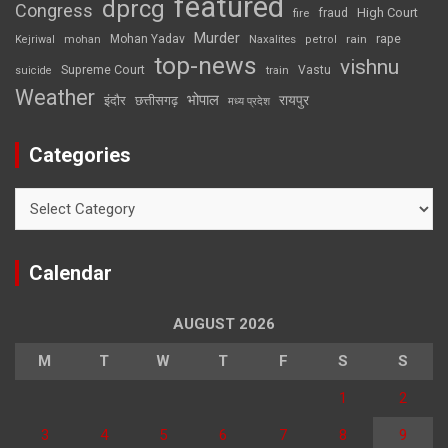
featured
dprcg
Congress
High Court
fire
fraud
Murder
rape
Mohan Yadav
Naxalites
rain
Kejriwal
mohan
petrol
top-news
vishnu
Supreme Court
Vastu
suicide
train
Weather
भोपाल
रायपुर
इंदौर
छत्तीसगढ़
मध्य प्रदेश
Categories
Categories
Calendar
AUGUST 2026
M
T
W
T
F
S
S
1
2
3
4
5
6
7
8
9