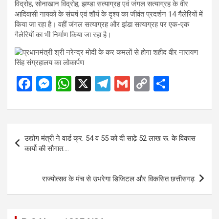
विद्रोह, सोनाखान विद्रोह, झण्डा सत्याग्रह एवं जंगल सत्याग्रह के वीर
आदिवासी नायकों के संघर्ष एवं शौर्य के दृश्य का जीवंत प्रदर्शन 14 गैलेरियों में
किया जा रहा है। वहीं जंगल सत्याग्रह और झंडा सत्याग्रह पर एक-एक
गैलेरियों का भी निर्माण किया जा रहा है।
F
M
W
X
T
G
C
S
a
es
h
el
m
o
h
ce
se
at
e
ail
py
ar
b
n
s
gr
Li
e
Post
उद्योग मंत्री ने वार्ड क्र. 54 व 55 को दी साढे़ 52 लाख रू. के विकास
o
g
A
a
n
navigation
कार्यो की सौगात….
o
er
p
m
k
k
p
राज्योत्सव के मंच से उभरेगा डिजिटल और विकसित छत्तीसगढ़