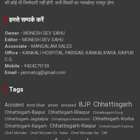
की कोई भी जिम्मेदारी नहीं होगी. सभी विवादों का न्यायक्षेत्र रायपुर होगा
हमसे सम्पर्क करें
Owner -
MONESH DEV SAHU
Editor -
MONESH DEV SAHU
Associate -
MANGALAM SALES
Office -
KANKALI HOSPITAL PARISAR, KANKALIPARA, RAIPUR
C.G.
Mobile -
9424279159
Email -
janmatcg@gmail.com
Tags
Chhattisgarh
BJP
Accident
Amit Shah
arrested
arrest
Chhattisgarh-Bijapur
Chhattisgarh-Bilaspur
Chhattisgarh-Durg
Chhattisgarh-Korba
Chhattisgarh-Jagdalpur
Chhattisgarh-Kabirdham
Chhattisgarh-Raipur
Chhattisgarh-Raigarh
Chhattisgarh-Sukma
CM
Chief Minister
Chief Minister Dr. Yadav
Chief Minister Sai