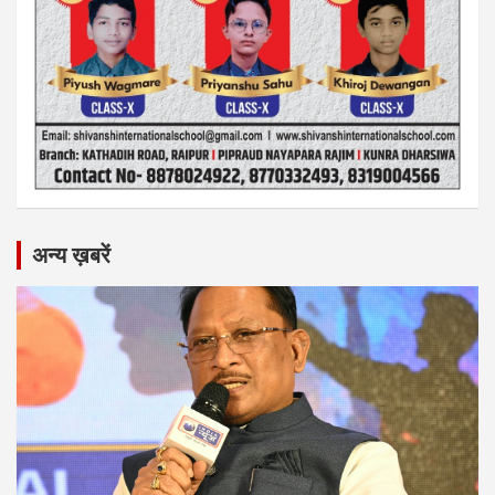
अन्य ख़बरें