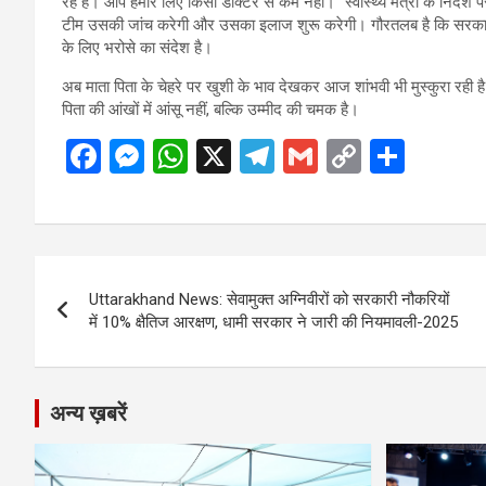
रहे हैं। आप हमारे लिए किसी डाक्टर से कम नहीं।” स्वास्थ्य मंत्री के निर्देश
टीम उसकी जांच करेगी और उसका इलाज शुरू करेगी। गौरतलब है कि सरकार का
के लिए भरोसे का संदेश है।
अब माता पिता के चेहरे पर खुशी के भाव देखकर आज शांभवी भी मुस्कुरा रही है
पिता की आंखों में आंसू नहीं, बल्कि उम्मीद की चमक है।
F
M
W
X
T
G
C
S
a
es
h
el
m
o
h
ce
se
at
e
ail
py
ar
b
n
s
gr
Li
e
Post
o
g
A
a
n
Uttarakhand News: सेवामुक्त अग्निवीरों को सरकारी नौकरियों
navigation
o
er
p
m
k
में 10% क्षैतिज आरक्षण, धामी सरकार ने जारी की नियमावली-2025
k
p
अन्य ख़बरें