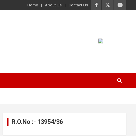
Home
About Us
Contact Us
R.O.No :- 13954/36