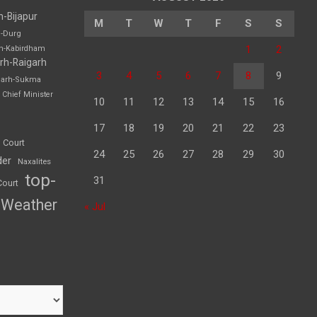
h-Bijapur
M
T
W
T
F
S
S
h-Durg
1
2
rh-Kabirdham
rh-Raigarh
3
4
5
6
7
8
9
garh-Sukma
Chief Minister
10
11
12
13
14
15
16
17
18
19
20
21
22
23
 Court
24
25
26
27
28
29
30
der
Naxalites
top-
31
Court
Weather
« Jul