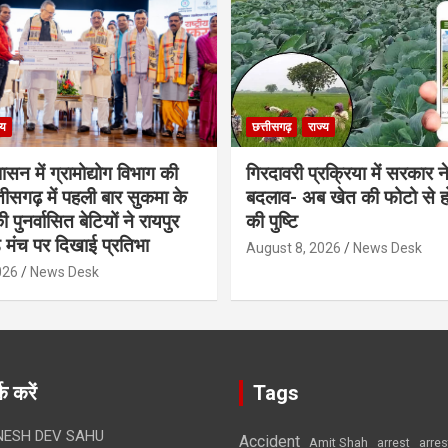
्य
छत्तीसगढ़
राज्य
शासन में ग्रामोद्योग विभाग की
गिरदावरी प्रक्रिया में सरकार ने
ीसगढ़ में पहली बार सुकमा के
बदलाव- अब खेत की फोटो से 
पुनर्वासित बेटियों ने रायपुर
की पुष्टि
े मंच पर दिखाई प्रतिभा
August 8, 2026
News Desk
026
News Desk
क करें
Tags
ESH DEV SAHU
Accident
Amit Shah
arre
arrest