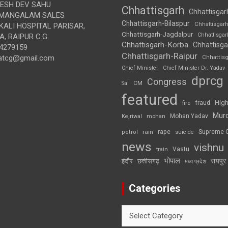
SH DEV SAHU
Chhattisgarh
Chhattisgar
MANGALAM SALES
Chhattisgarh-Bilaspur
Chhattisgar
ALI HOSPITAL PARISAR,
Chhattisgarh-Jagdalpur
Chhattisga
, RAIPUR C.G.
Chhattisgarh-Korba
Chhattisga
4279159
Chhattisgarh-Raipur
atcg@gmail.com
Chhattis
Chief Minister
Chief Minister Dr. Yadav
dprcg
Congress
CM
Sai
featured
High
fire
fraud
Mur
Mohan Yadav
Kejriwal
mohan
rape
Supreme 
rain
petrol
suicide
news
vishnu
Vastu
train
भोपाल
रायपुर
इंदौर
छत्तीसगढ़
मध्य प्रदेश
Categories
Categories