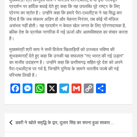
मुख्यमंत्री श्री विष्णुदेव साय ने भारतीय पैरा-एथलीट्स के इस गौरवपूर्ण
प्रदर्शन पर हार्दिक बधाई देते हुए कहा कि यह उपलब्धि पूरे राष्ट्र के लिए
प्रेरणा का स्रोत है। उन्होंने कहा कि हमारे पैरा-एथलीट्स ने यह सिद्ध कर
दिया है कि जब संकल्प अडिग हो और मेहनत निरंतर, तब कोई भी मंज़िल
असंभव नहीं होती। यह प्रदर्शन न केवल खेल जगत के लिए प्रेरणादायक है,
बल्कि देश के प्रत्येक नागरिक में नई ऊर्जा और आत्मविश्वास का संचार करता
है।
मुख्यमंत्री श्री साय ने सभी विजेता खिलाड़ियों को उज्ज्वल भविष्य की
शुभकामनाएँ देते हुए कहा कि उनकी यह सफलता “नए भारत की नई उड़ान”
का सजीव उदाहरण है। उन्होंने कहा कि छत्तीसगढ़ सहित पूरे देश को अपने
पैरा-एथलीट्स पर गर्व है, जिन्होंने दुनिया के सामने भारतीय जज़्बे की नई
परिभाषा लिखी है।
F
M
W
X
T
G
C
S
a
es
h
el
m
o
h
ce
se
at
e
ail
py
ar
b
n
s
gr
Li
e
Post
डबरी ने खोले समृद्धि के द्वार, दुलार सिंह का सपना हुआ साकार….
o
g
A
a
n
navigation