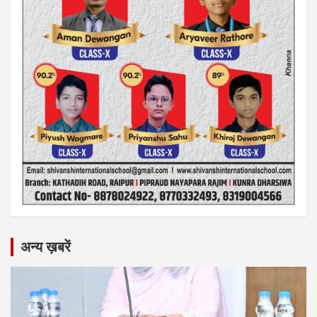
अन्य ख़बरें