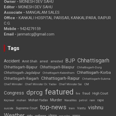
Owner -
MONESH DEV SAHU
Editor -
MONESH DEV SAHU
Associate -
MANGALAM SALES
Office -
KANKALI HOSPITAL PARISAR, KANKALIPARA, RAIPUR
C.G.
Mobile -
9424279159
Email -
janmatcg@gmail.com
Tags
Chhattisgarh
BJP
Accident
Amit Shah
arrested
arrest
Chhattisgarh-Bijapur
Chhattisgarh-Bilaspur
Chhattisgarh-Durg
Chhattisgarh-Korba
Chhattisgarh-Jagdalpur
Chhattisgarh-Kabirdham
Chhattisgarh-Raipur
Chhattisgarh-Raigarh
Chhattisgarh-Sukma
CM
Chief Minister
Chief Minister Dr. Yadav
Chief Minister Sai
featured
dprcg
Congress
High Court
fire
fraud
Murder
rape
Mohan Yadav
Naxalites
rain
Kejriwal
mohan
petrol
top-news
vishnu
Supreme Court
Vastu
suicide
train
Weather