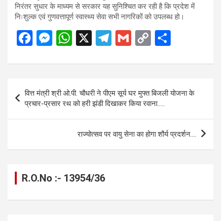
निरंतर सुधार के माध्यम से सरकार यह सुनिश्चित कर रही है कि प्रदेश में
निःशुल्क एवं गुणवत्तापूर्ण स्वास्थ्य सेवा सभी नागरिकों को उपलब्ध हो।
F
M
W
X
T
G
C
S
a
es
h
el
m
o
h
ce
se
at
e
ail
py
ar
b
n
s
gr
Li
e
Post
वित्त मंत्री श्री ओ.पी. चौधरी ने पीएम सूर्य घर मुफ्त बिजली योजना के
o
g
A
a
n
navigation
प्रचार-प्रसार रथ को हरी झंडी दिखाकर किया रवाना…..
o
er
p
m
k
k
p
राज्योत्सव पर वायु सेना का होगा शौर्य प्रदर्शन….
R.O.No :- 13954/36