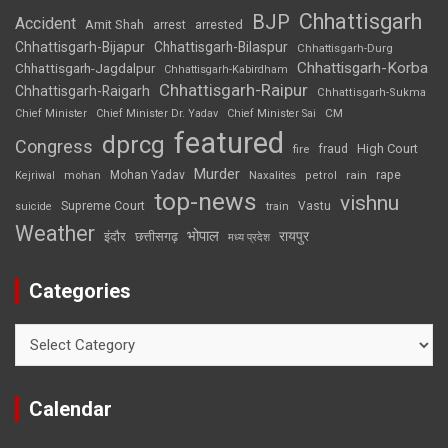
Chhattisgarh
BJP
Accident
Amit Shah
arrested
arrest
Chhattisgarh-Bijapur
Chhattisgarh-Bilaspur
Chhattisgarh-Durg
Chhattisgarh-Korba
Chhattisgarh-Jagdalpur
Chhattisgarh-Kabirdham
Chhattisgarh-Raipur
Chhattisgarh-Raigarh
Chhattisgarh-Sukma
CM
Chief Minister
Chief Minister Dr. Yadav
Chief Minister Sai
featured
dprcg
Congress
High Court
fire
fraud
Murder
rape
Mohan Yadav
Naxalites
rain
Kejriwal
mohan
petrol
top-news
vishnu
Supreme Court
Vastu
suicide
train
Weather
भोपाल
रायपुर
इंदौर
छत्तीसगढ़
मध्य प्रदेश
Categories
Categories
Calendar