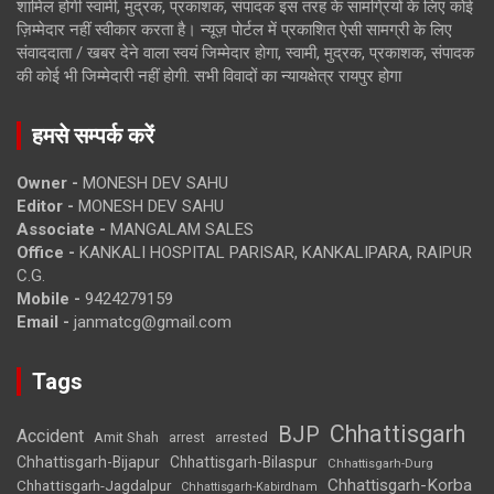
शामिल होगी स्वामी, मुद्रक, प्रकाशक, संपादक इस तरह के सामग्रियों के लिए कोई
ज़िम्मेदार नहीं स्वीकार करता है। न्यूज़ पोर्टल में प्रकाशित ऐसी सामग्री के लिए
संवाददाता / खबर देने वाला स्वयं जिम्मेदार होगा, स्वामी, मुद्रक, प्रकाशक, संपादक
की कोई भी जिम्मेदारी नहीं होगी. सभी विवादों का न्यायक्षेत्र रायपुर होगा
हमसे सम्पर्क करें
Owner -
MONESH DEV SAHU
Editor -
MONESH DEV SAHU
Associate -
MANGALAM SALES
Office -
KANKALI HOSPITAL PARISAR, KANKALIPARA, RAIPUR
C.G.
Mobile -
9424279159
Email -
janmatcg@gmail.com
Tags
Chhattisgarh
BJP
Accident
Amit Shah
arrested
arrest
Chhattisgarh-Bijapur
Chhattisgarh-Bilaspur
Chhattisgarh-Durg
Chhattisgarh-Korba
Chhattisgarh-Jagdalpur
Chhattisgarh-Kabirdham