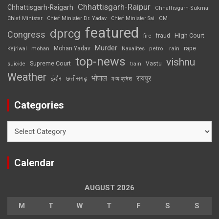
Chhattisgarh-Raipur
Chhattisgarh-Raigarh
Chhattisgarh-Sukma
CM
Chief Minister
Chief Minister Dr. Yadav
Chief Minister Sai
featured
dprcg
Congress
High Court
fire
fraud
Murder
rape
Mohan Yadav
Naxalites
rain
Kejriwal
mohan
petrol
top-news
vishnu
Supreme Court
Vastu
suicide
train
Weather
भोपाल
रायपुर
इंदौर
छत्तीसगढ़
मध्य प्रदेश
Categories
Categories
Calendar
AUGUST 2026
M
T
W
T
F
S
S