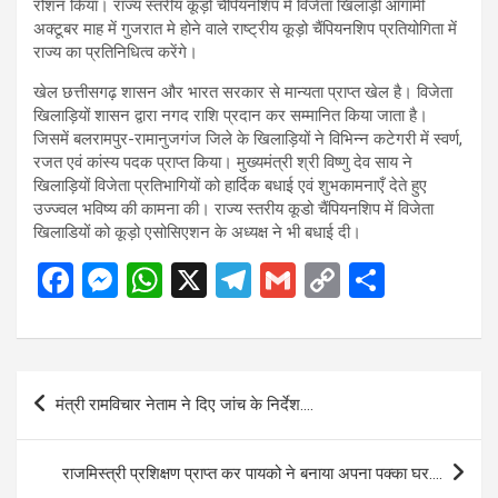
रोशन किया। राज्य स्तरीय कूड़ो चैंपियनशिप में विजेता खिलाड़ी आगामी
अक्टूबर माह में गुजरात मे होने वाले राष्ट्रीय कूड़ो चैंपियनशिप प्रतियोगिता में
राज्य का प्रतिनिधित्व करेंगे।
खेल छत्तीसगढ़ शासन और भारत सरकार से मान्यता प्राप्त खेल है। विजेता
खिलाड़ियों शासन द्वारा नगद राशि प्रदान कर सम्मानित किया जाता है।
जिसमें बलरामपुर-रामानुजगंज जिले के खिलाड़ियों ने विभिन्न कटेगरी में स्वर्ण,
रजत एवं कांस्य पदक प्राप्त किया। मुख्यमंत्री श्री विष्णु देव साय ने
खिलाड़ियों विजेता प्रतिभागियों को हार्दिक बधाई एवं शुभकामनाएँ देते हुए
उज्ज्वल भविष्य की कामना की। राज्य स्तरीय कूडो चैंपियनशिप में विजेता
खिलाडियों को कूड़ो एसोसिएशन के अध्यक्ष ने भी बधाई दी।
F
M
W
X
T
G
C
S
a
es
h
el
m
o
h
ce
se
at
e
ail
py
ar
b
n
s
gr
Li
e
Post
मंत्री रामविचार नेताम ने दिए जांच के निर्देश….
o
g
A
a
n
navigation
o
er
p
m
k
राजमिस्त्री प्रशिक्षण प्राप्त कर पायको ने बनाया अपना पक्का घर….
k
p