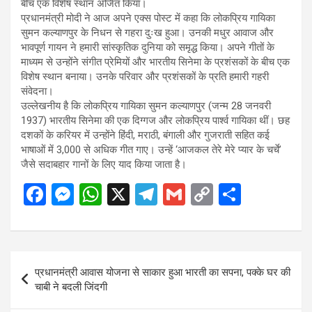
बीच एक विशेष स्थान अर्जित किया।
प्रधानमंत्री मोदी ने आज अपने एक्स पोस्ट में कहा कि लोकप्रिय गायिका
सुमन कल्याणपुर के निधन से गहरा दुःख हुआ। उनकी मधुर आवाज और
भावपूर्ण गायन ने हमारी सांस्कृतिक दुनिया को समृद्ध किया। अपने गीतों के
माध्यम से उन्होंने संगीत प्रेमियों और भारतीय सिनेमा के प्रशंसकों के बीच एक
विशेष स्थान बनाया। उनके परिवार और प्रशंसकों के प्रति हमारी गहरी
संवेदना।
उल्लेखनीय है कि लोकप्रिय गायिका सुमन कल्याणपुर (जन्म 28 जनवरी
1937) भारतीय सिनेमा की एक दिग्गज और लोकप्रिय पार्श्व गायिका थीं। छह
दशकों के करियर में उन्होंने हिंदी, मराठी, बंगाली और गुजराती सहित कई
भाषाओं में 3,000 से अधिक गीत गाए। उन्हें ‘आजकल तेरे मेरे प्यार के चर्चे’
जैसे सदाबहार गानों के लिए याद किया जाता है।
F
M
W
X
T
G
C
S
a
es
h
el
m
o
h
ce
se
at
e
ail
py
ar
b
n
s
gr
Li
e
Post
प्रधानमंत्री आवास योजना से साकार हुआ भारती का सपना, पक्के घर की
o
g
A
a
n
navigation
चाबी ने बदली जिंदगी
o
er
p
m
k