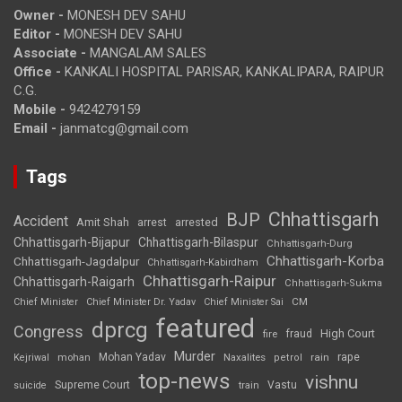
Owner -
MONESH DEV SAHU
Editor -
MONESH DEV SAHU
Associate -
MANGALAM SALES
Office -
KANKALI HOSPITAL PARISAR, KANKALIPARA, RAIPUR
C.G.
Mobile -
9424279159
Email -
janmatcg@gmail.com
Tags
Chhattisgarh
BJP
Accident
Amit Shah
arrested
arrest
Chhattisgarh-Bijapur
Chhattisgarh-Bilaspur
Chhattisgarh-Durg
Chhattisgarh-Korba
Chhattisgarh-Jagdalpur
Chhattisgarh-Kabirdham
Chhattisgarh-Raipur
Chhattisgarh-Raigarh
Chhattisgarh-Sukma
CM
Chief Minister
Chief Minister Dr. Yadav
Chief Minister Sai
featured
dprcg
Congress
High Court
fire
fraud
Murder
rape
Mohan Yadav
Naxalites
rain
Kejriwal
mohan
petrol
top-news
vishnu
Supreme Court
Vastu
suicide
train