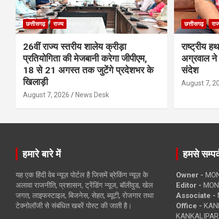
छत्तीसगढ़
राज्य
छत्तीसगढ़
राज
26वीं राज्य स्तरीय शालेय क्रीड़ा
राष्ट्रीय ह
प्रतियोगिता की मेजबानी करेगा जीपीएम,
अग्रवाल ने 
18 से 21 अगस्त तक जुटेंगे प्रदेशभर के
संदेश
खिलाड़ी
August 7, 2
August 7, 2026
News Desk
हमारे बारे में
हमसे सम्पर्
यह एक हिंदी वेब न्यूज़ पोर्टल है जिसमें ब्रेकिंग न्यूज़ के
Owner -
MON
अलावा राजनीति, प्रशासन, ट्रेंडिंग न्यूज, बॉलीवुड, खेल
Editor -
MONE
जगत, लाइफस्टाइल, बिजनेस, सेहत, ब्यूटी, रोजगार तथा
Associate -
टेक्नोलॉजी से संबंधित खबरें पोस्ट की जाती है।
Office -
KANK
KANKALIPARA