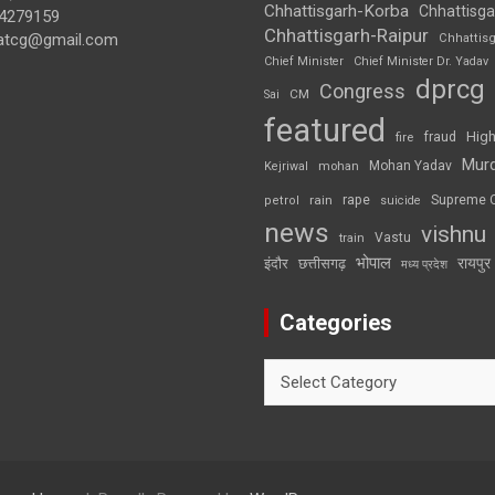
Chhattisgarh-Korba
Chhattisga
4279159
Chhattisgarh-Raipur
atcg@gmail.com
Chhattis
Chief Minister
Chief Minister Dr. Yadav
dprcg
Congress
CM
Sai
featured
High
fire
fraud
Mur
Mohan Yadav
Kejriwal
mohan
rape
Supreme 
rain
petrol
suicide
news
vishnu
Vastu
train
भोपाल
रायपुर
इंदौर
छत्तीसगढ़
मध्य प्रदेश
Categories
Categories