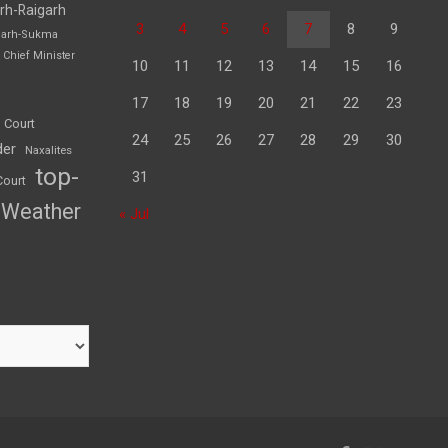
rh-Raigarh
3
4
5
6
7
8
9
garh-Sukma
Chief Minister
10
11
12
13
14
15
16
17
18
19
20
21
22
23
 Court
24
25
26
27
28
29
30
der
Naxalites
top-
31
Court
Weather
« Jul