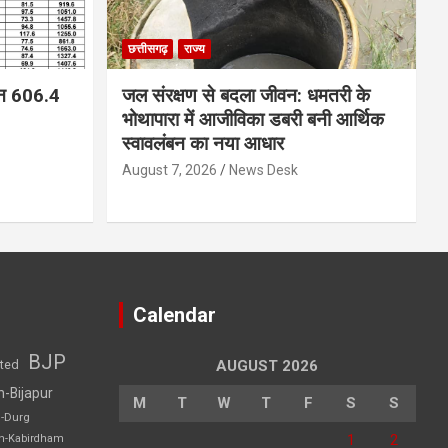
छत्तीसगढ़
राज्य
न 606.4
जल संरक्षण से बदला जीवन: धमतरी के
भोथापारा में आजीविका डबरी बनी आर्थिक
स्वावलंबन का नया आधार
August 7, 2026
News Desk
Calendar
BJP
sted
AUGUST 2026
h-Bijapur
M
T
W
T
F
S
S
h-Durg
1
2
rh-Kabirdham