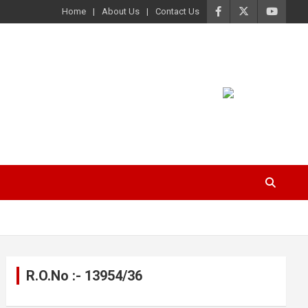
Home
About Us
Contact Us
R.O.No :- 13954/36