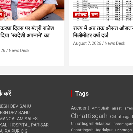
्य
छत्तीसगढ़
राज्य
थकरघा दिवस पर मंत्री राजेश
राज्य में अब तक औसत औसत
दिया ‘स्वदेशी अपनाने’ का
मिलीमीटर वर्षा दर्ज
August 7, 2026
News Desk
026
News Desk
क करें
Tags
ESH DEV SAHU
Accident
Amit Shah
arre
arrest
SH DEV SAHU
Chhattisgarh
Chhattisgar
MANGALAM SALES
Chhattisgarh-Bilaspur
Chhattisgar
ALI HOSPITAL PARISAR,
Chhattisgarh-Jagdalpur
Chhattisga
, RAIPUR C.G.