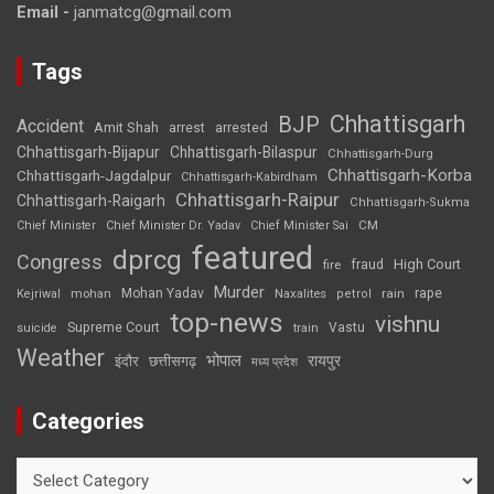
Email -
janmatcg@gmail.com
Tags
Chhattisgarh
BJP
Accident
Amit Shah
arrested
arrest
Chhattisgarh-Bijapur
Chhattisgarh-Bilaspur
Chhattisgarh-Durg
Chhattisgarh-Korba
Chhattisgarh-Jagdalpur
Chhattisgarh-Kabirdham
Chhattisgarh-Raipur
Chhattisgarh-Raigarh
Chhattisgarh-Sukma
CM
Chief Minister
Chief Minister Dr. Yadav
Chief Minister Sai
featured
dprcg
Congress
High Court
fire
fraud
Murder
rape
Mohan Yadav
Naxalites
rain
Kejriwal
mohan
petrol
top-news
vishnu
Supreme Court
Vastu
suicide
train
Weather
भोपाल
रायपुर
इंदौर
छत्तीसगढ़
मध्य प्रदेश
Categories
Categories