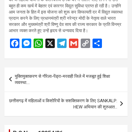
बहुत ही कम खर्च में बेहतर एवं कारगर विद्युत सुविधा प्राप्त हो रही है। उन्होंने
आम जनता के हित में इस योजना को शुरू कर किफायती दर में विद्युत व्यवस्था
प्रदान करने के लिए प्रधानमंत्री श्री नरेन्द्र मोदी के नेतृत्व वाले भारत
सरकार और मुख्यमंत्री श्री विष्णु देव साय की राज्य सरकार के प्रति विनम्र
आभार व्यक्त करते हुए उन्हें हृदय से धन्यवाद दिया है।
F
M
W
X
T
G
C
S
a
es
h
el
m
o
h
ce
se
at
e
ail
py
ar
b
n
s
gr
Li
e
Post
युक्तियुक्तकरण से गौरेला-पेंड्रा-मरवाही जिले में मजबूत हुई शिक्षा
o
g
A
a
n
navigation
व्यवस्था….
o
er
p
m
k
k
p
छत्तीसगढ़ में महिलाओं व किशोरियों के सशक्तिकरण के लिए SANKALP:
HEW अभियान की शुरुआत…