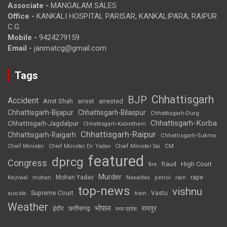
Associate -
MANGALAM SALES
Office -
KANKALI HOSPITAL PARISAR, KANKALIPARA, RAIPUR
C.G.
Mobile -
9424279159
Email -
janmatcg@gmail.com
Tags
Chhattisgarh
BJP
Accident
Amit Shah
arrested
arrest
Chhattisgarh-Bijapur
Chhattisgarh-Bilaspur
Chhattisgarh-Durg
Chhattisgarh-Korba
Chhattisgarh-Jagdalpur
Chhattisgarh-Kabirdham
Chhattisgarh-Raipur
Chhattisgarh-Raigarh
Chhattisgarh-Sukma
CM
Chief Minister
Chief Minister Dr. Yadav
Chief Minister Sai
featured
dprcg
Congress
High Court
fire
fraud
Murder
rape
Mohan Yadav
Naxalites
rain
Kejriwal
mohan
petrol
top-news
vishnu
Supreme Court
Vastu
suicide
train
Weather
भोपाल
रायपुर
इंदौर
छत्तीसगढ़
मध्य प्रदेश