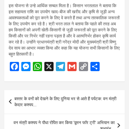
इस योजना से उन्हे आर्थिक सम्बल मिला है। किसान भरतलाल ने बताया कि
इस सहायता राशि का उपयोग खाद-बीज की खरीद और कृषि से जुड़ी अन्य
आवश्यकताओं को पूरा करने के लिए वे करते हैं तथा अन्य तात्कालिक जरूरतों
के लिए उपयोग कर रहे है। श्री भरत लाल ने बताया कि पहले की तरह अब
हम किसानों को अपनी खेती-किसानी से जुड़ी जरूरतों को पूरा करने के लिए
किसी और पर निर्भर नहीं रहना पड़ता है और वे आत्मनिर्भर होकर कृषि कार्य
कर रहे है। उन्होंने प्रधानमंत्री श्री नरेंद्र मोदी और मुख्यमंत्री श्री विष्णु
देव साय का आभार व्यक्त किया और कहा कि यह योजना सभी किसानों के लिए
बहुत हितकारी है।
F
M
W
X
T
G
C
S
a
es
h
el
m
o
h
ce
se
at
e
ail
py
ar
b
n
s
gr
Li
e
Post
बस्तर के वनों को देखने के लिए दुनिया भर से आते हैं पर्यटक: वन मंत्री
o
g
A
a
n
navigation
केदार कश्यप….
o
er
p
m
k
k
p
वन मंत्री कश्यप ने पौधा रोपित कर किया ‘वूमन फॉर ट्री’ अभियान का
शुभारंभ….