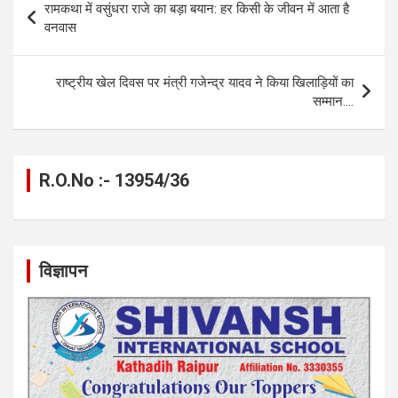
रामकथा में वसुंधरा राजे का बड़ा बयान: हर किसी के जीवन में आता है
o
g
A
a
n
navigation
वनवास
o
er
p
m
k
k
p
राष्ट्रीय खेल दिवस पर मंत्री गजेन्द्र यादव ने किया खिलाड़ियों का
सम्मान….
R.O.No :- 13954/36
विज्ञापन