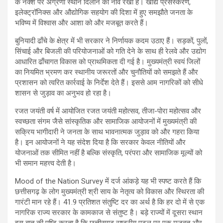
के नक्शे पर अग्रणी स्थान दिलाने की नींव रखी है। खाद्य प्रसंस्करण,
इलेक्ट्रॉनिक्स और औद्योगिक सहयोग की दिशा में हुए समझौते जनता के
भविष्य में विश्वास और आशा को और मजबूत करते हैं।
बुनियादी ढाँचे के क्षेत्र में भी सरकार ने निर्णायक कदम उठाए हैं। सड़कों, पुलों,
सिंचाई और बिजली की परियोजनाओं को गति देने के साथ ही रेलवे और उद्योग
आधारित ढाँचागत विकास को प्राथमिकता दी गई है। मुख्यमंत्री स्वयं जिलों
का नियमित भ्रमण कर स्थानीय जरूरतों और चुनौतियों को समझते हैं और
प्रशासन को त्वरित कार्रवाई के निर्देश देते हैं। इससे आम नागरिकों को सीधे
शासन से जुड़ाव का अनुभव हो रहा है।
रजत जयंती वर्ष में आयोजित रजत जयंती महोत्सव, तीजा-पोरा महोत्सव और
स्वच्छता संगम जैसे सांस्कृतिक और सामाजिक आयोजनों में मुख्यमंत्री की
सक्रिय भागीदारी ने जनता के साथ भावनात्मक जुड़ाव को और गहरा किया
है। इन आयोजनों ने यह संदेश दिया है कि सरकार केवल नीतियों और
योजनाओं तक सीमित नहीं है बल्कि संस्कृति, परंपरा और सामाजिक मूल्यों को
भी समान महत्त्व देती है।
Mood of the Nation Survey में दर्ज आंकड़े यह भी स्पष्ट करते हैं कि
छत्तीसगढ़ के लोग मुख्यमंत्री श्री साय के नेतृत्व को विकास और स्थिरता की
गारंटी मान रहे हैं। 41.9 प्रतिशत संतुष्टि दर का अर्थ है कि हर दो में से एक
नागरिक राज्य सरकार के कामकाज से संतुष्ट है। बड़े राज्यों में दूसरा स्थान
इस बात की पुष्टि करता है कि छत्तीसगढ़ राष्ट्रीय पटल पर एक मजबूत और