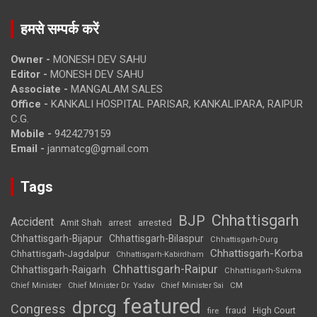
हमसे सम्पर्क करें
Owner -
MONESH DEV SAHU
Editor -
MONESH DEV SAHU
Associate -
MANGALAM SALES
Office -
KANKALI HOSPITAL PARISAR, KANKALIPARA, RAIPUR
C.G.
Mobile -
9424279159
Email -
janmatcg@gmail.com
Tags
Chhattisgarh
BJP
Accident
Amit Shah
arrested
arrest
Chhattisgarh-Bijapur
Chhattisgarh-Bilaspur
Chhattisgarh-Durg
Chhattisgarh-Korba
Chhattisgarh-Jagdalpur
Chhattisgarh-Kabirdham
Chhattisgarh-Raipur
Chhattisgarh-Raigarh
Chhattisgarh-Sukma
CM
Chief Minister
Chief Minister Dr. Yadav
Chief Minister Sai
featured
dprcg
Congress
High Court
fire
fraud