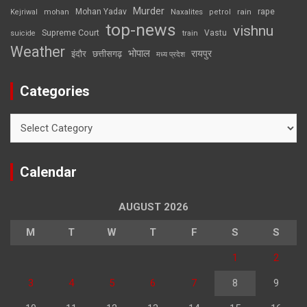
Murder
rape
Mohan Yadav
Naxalites
rain
Kejriwal
mohan
petrol
top-news
vishnu
Supreme Court
Vastu
suicide
train
Weather
भोपाल
रायपुर
इंदौर
छत्तीसगढ़
मध्य प्रदेश
Categories
Categories
Calendar
AUGUST 2026
M
T
W
T
F
S
S
1
2
3
4
5
6
7
8
9