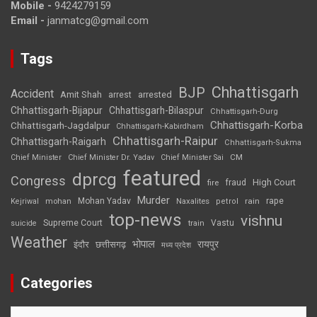
Mobile -
9424279159
Email -
janmatcg@gmail.com
Tags
Chhattisgarh
BJP
Accident
Amit Shah
arrested
arrest
Chhattisgarh-Bijapur
Chhattisgarh-Bilaspur
Chhattisgarh-Durg
Chhattisgarh-Korba
Chhattisgarh-Jagdalpur
Chhattisgarh-Kabirdham
Chhattisgarh-Raipur
Chhattisgarh-Raigarh
Chhattisgarh-Sukma
CM
Chief Minister
Chief Minister Dr. Yadav
Chief Minister Sai
featured
dprcg
Congress
High Court
fire
fraud
Murder
rape
Mohan Yadav
Naxalites
rain
Kejriwal
mohan
petrol
top-news
vishnu
Supreme Court
Vastu
suicide
train
Weather
भोपाल
रायपुर
इंदौर
छत्तीसगढ़
मध्य प्रदेश
Categories
Categories