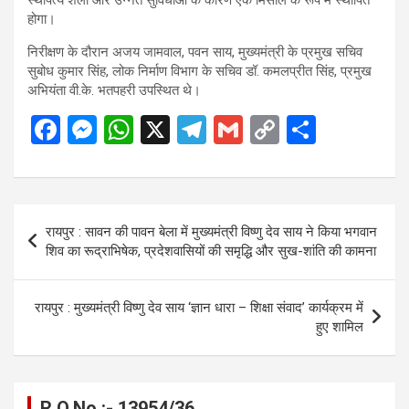
होगा।
निरीक्षण के दौरान अजय जामवाल, पवन साय, मुख्यमंत्री के प्रमुख सचिव
सुबोध कुमार सिंह, लोक निर्माण विभाग के सचिव डॉ. कमलप्रीत सिंह, प्रमुख
अभियंता वी.के. भतपहरी उपस्थित थे।
F
M
W
X
T
G
C
S
a
es
h
el
m
o
h
ce
se
at
e
ail
py
ar
b
n
s
gr
Li
e
Post
रायपुर : सावन की पावन बेला में मुख्यमंत्री विष्णु देव साय ने किया भगवान
o
g
A
a
n
navigation
शिव का रूद्राभिषेक, प्रदेशवासियों की समृद्धि और सुख-शांति की कामना
o
er
p
m
k
k
p
रायपुर : मुख्यमंत्री विष्णु देव साय ‘ज्ञान धारा – शिक्षा संवाद’ कार्यक्रम में
हुए शामिल
R.O.No :- 13954/36