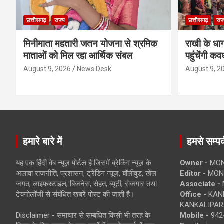
छत्तीसगढ़
राज्य
छत्तीसगढ़
राज
मिनीमाता महतारी जतन योजना से श्रमिक
राखी के धा
माताओं को मिल रहा आर्थिक संबल
पहुंचेंगी कव
August 9, 2026
News Desk
August 9, 2
हमारे बारे में
हमसे सम्पर्
यह एक हिंदी वेब न्यूज़ पोर्टल है जिसमें ब्रेकिंग न्यूज़ के
Owner -
MON
अलावा राजनीति, प्रशासन, ट्रेंडिंग न्यूज, बॉलीवुड, खेल
Editor -
MONE
जगत, लाइफस्टाइल, बिजनेस, सेहत, ब्यूटी, रोजगार तथा
Associate -
टेक्नोलॉजी से संबंधित खबरें पोस्ट की जाती है।
Office -
KANK
KANKALIPARA
Disclaimer - समाचार से सम्बंधित किसी भी तरह के
Mobile -
942