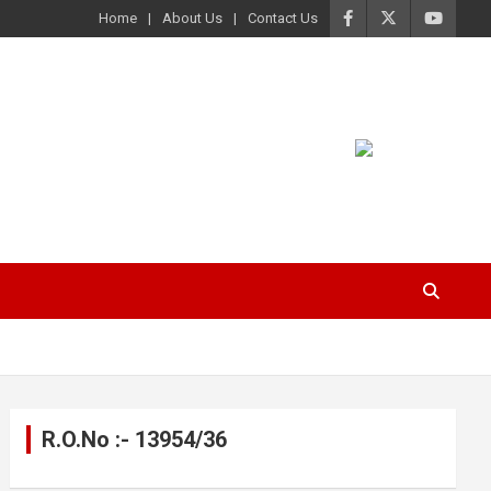
Home
About Us
Contact Us
R.O.No :- 13954/36