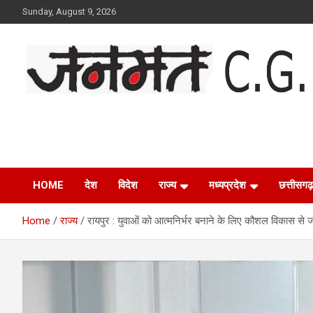
Skip
Sunday, August 9, 2026
to
content
Janmat CG
Voice of Chhattisgarh
HOME
देश
विदेश
राज्य
मध्यप्रदेश
छत्तीसगढ़
Home
राज्य
रायपुर : युवाओं को आत्मनिर्भर बनाने के लिए कौशल विकास से जोडे