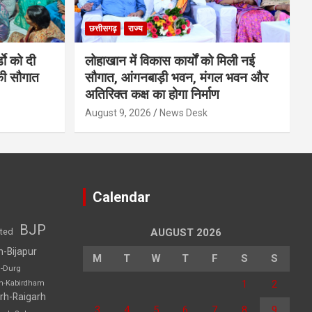
छत्तीसगढ़
राज्य
डाे को दी
लोहाखान में विकास कार्यों को मिली नई
की सौगात
सौगात, आंगनबाड़ी भवन, मंगल भवन और
अतिरिक्त कक्ष का होगा निर्माण
August 9, 2026
News Desk
Calendar
BJP
sted
AUGUST 2026
h-Bijapur
M
T
W
T
F
S
S
h-Durg
1
2
rh-Kabirdham
rh-Raigarh
3
4
5
6
7
8
9