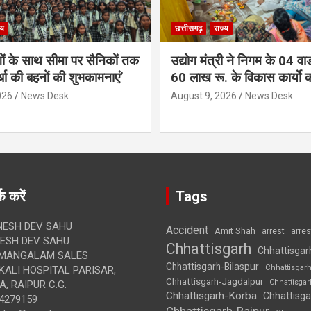
्य
छत्तीसगढ़
राज्य
गों के साथ सीमा पर सैनिकों तक
उद्योग मंत्री ने निगम के 04 वार्
र्धा की बहनों की शुभकामनाएं’
60 लाख रू. के विकास कार्याे 
026
News Desk
August 9, 2026
News Desk
क करें
Tags
ESH DEV SAHU
Accident
Amit Shah
arre
arrest
SH DEV SAHU
Chhattisgarh
Chhattisgar
MANGALAM SALES
Chhattisgarh-Bilaspur
Chhattisgar
ALI HOSPITAL PARISAR,
Chhattisgarh-Jagdalpur
Chhattisga
, RAIPUR C.G.
Chhattisgarh-Korba
Chhattisga
4279159
Chhattisgarh-Raipur