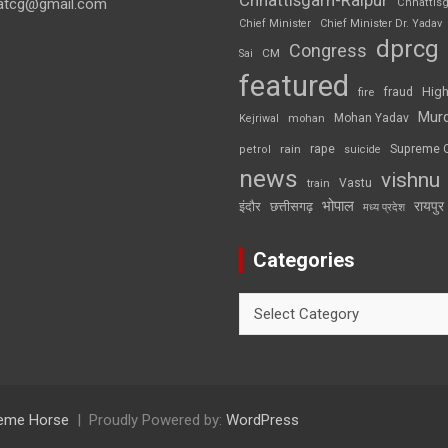
atcg@gmail.com
Chhattis
Chief Minister
Chief Minister Dr. Yadav
dprcg
Congress
CM
Sai
featured
High
fire
fraud
Mur
Mohan Yadav
Kejriwal
mohan
rape
Supreme 
rain
petrol
suicide
news
vishnu
Vastu
train
भोपाल
रायपुर
इंदौर
छत्तीसगढ़
मध्य प्रदेश
Categories
Categories
eme Horse
Proudly Powered by:
WordPress