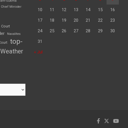
garh-Sukma
Chief Minister
10
11
12
13
14
15
16
17
18
19
20
21
22
23
 Court
24
25
26
27
28
29
30
der
Naxalites
top-
31
Court
Weather
« Jul