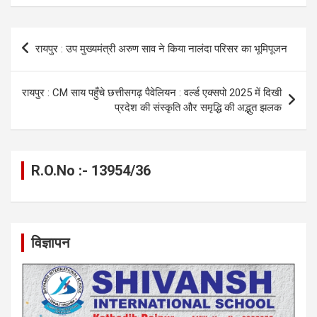
b
n
s
gr
Li
e
o
g
A
a
n
Post
रायपुर : उप मुख्यमंत्री अरुण साव ने किया नालंदा परिसर का भूमिपूजन
o
er
p
m
k
navigation
k
p
रायपुर : CM साय पहुँचे छत्तीसगढ़ पैवेलियन : वर्ल्ड एक्सपो 2025 में दिखी
प्रदेश की संस्कृति और समृद्धि की अद्भुत झलक
R.O.No :- 13954/36
विज्ञापन