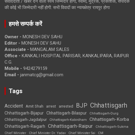
संवाददाता / खबर देने वाला स्वयं जिम्मेदार होगा, स्वामी, मुद्रक, प्रकाशक, संपादक
की कोई भी जिम्मेदारी नहीं होगी. सभी विवादों का न्यायक्षेत्र रायपुर होगा
हमसे सम्पर्क करें
Owner -
MONESH DEV SAHU
Editor -
MONESH DEV SAHU
Associate -
MANGALAM SALES
Office -
KANKALI HOSPITAL PARISAR, KANKALIPARA, RAIPUR
C.G.
Mobile -
9424279159
Email -
janmatcg@gmail.com
Tags
Chhattisgarh
BJP
Accident
Amit Shah
arrested
arrest
Chhattisgarh-Bijapur
Chhattisgarh-Bilaspur
Chhattisgarh-Durg
Chhattisgarh-Korba
Chhattisgarh-Jagdalpur
Chhattisgarh-Kabirdham
Chhattisgarh-Raipur
Chhattisgarh-Raigarh
Chhattisgarh-Sukma
CM
Chief Minister
Chief Minister Dr. Yadav
Chief Minister Sai