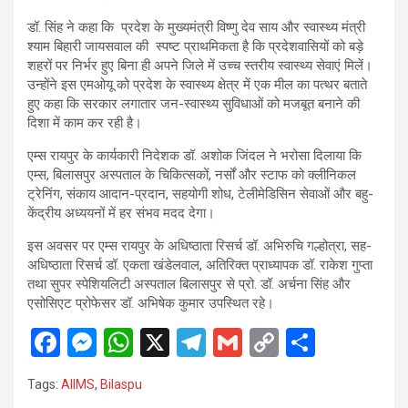
डॉ. सिंह ने कहा कि प्रदेश के मुख्यमंत्री विष्णु देव साय और स्वास्थ्य मंत्री
श्याम बिहारी जायसवाल की स्पष्ट प्राथमिकता है कि प्रदेशवासियों को बड़े
शहरों पर निर्भर हुए बिना ही अपने जिले में उच्च स्तरीय स्वास्थ्य सेवाएं मिलें।
उन्होंने इस एमओयू को प्रदेश के स्वास्थ्य क्षेत्र में एक मील का पत्थर बताते
हुए कहा कि सरकार लगातार जन-स्वास्थ्य सुविधाओं को मजबूत बनाने की
दिशा में काम कर रही है।
एम्स रायपुर के कार्यकारी निदेशक डॉ. अशोक जिंदल ने भरोसा दिलाया कि
एम्स, बिलासपुर अस्पताल के चिकित्सकों, नर्सों और स्टाफ को क्लीनिकल
ट्रेनिंग, संकाय आदान-प्रदान, सहयोगी शोध, टेलीमेडिसिन सेवाओं और बहु-
केंद्रीय अध्ययनों में हर संभव मदद देगा।
इस अवसर पर एम्स रायपुर के अधिष्ठाता रिसर्च डॉ. अभिरुचि गल्होत्रा, सह-
अधिष्ठाता रिसर्च डॉ. एकता खंडेलवाल, अतिरिक्त प्राध्यापक डॉ. राकेश गुप्ता
तथा सुपर स्पेशियलिटी अस्पताल बिलासपुर से प्रो. डॉ. अर्चना सिंह और
एसोसिएट प्रोफेसर डॉ. अभिषेक कुमार उपस्थित रहे।
F
M
W
X
T
G
C
S
a
es
h
el
m
o
h
Tags:
AIIMS
,
Bilaspu
ce
se
at
e
ail
py
ar