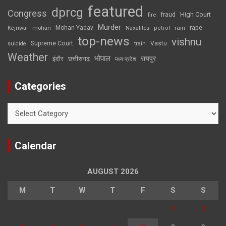
featured
dprcg
Congress
High Court
fire
fraud
Murder
rape
Mohan Yadav
Naxalites
rain
Kejriwal
mohan
petrol
top-news
vishnu
Supreme Court
Vastu
suicide
train
Weather
भोपाल
रायपुर
इंदौर
छत्तीसगढ़
मध्य प्रदेश
Categories
Categories
Calendar
AUGUST 2026
M
T
W
T
F
S
S
1
2