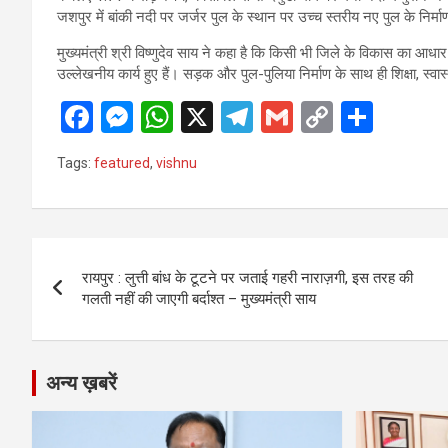
जशपुर में बांकी नदी पर जर्जर पुल के स्थान पर उच्च स्तरीय नए पुल के निर्
मुख्यमंत्री श्री विष्णुदेव साय ने कहा है कि किसी भी जिले के विकास का आधार ब
उल्लेखनीय कार्य हुए हैं। सड़क और पुल-पुलिया निर्माण के साथ ही शिक्षा, स्व
F
M
W
X
T
G
C
S
a
es
h
el
m
o
h
Tags:
featured
,
vishnu
ce
se
at
e
ail
py
ar
b
n
s
gr
Li
e
o
g
A
a
n
Post
o
er
p
m
k
रायपुर : लुत्ती बांध के टूटने पर जताई गहरी नाराज़गी, इस तरह की
navigation
गलती नहीं की जाएगी बर्दाश्त – मुख्यमंत्री साय
k
p
अन्य ख़बरें