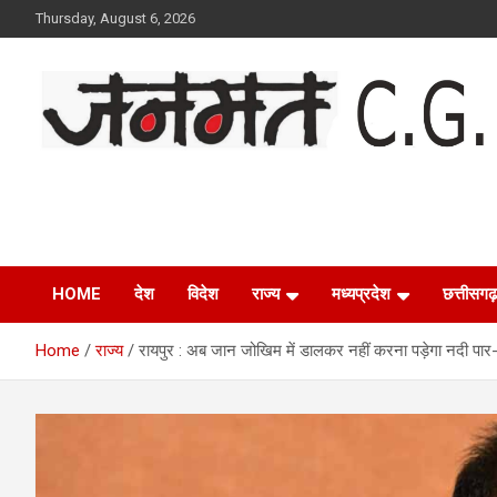
Skip
Thursday, August 6, 2026
to
content
Janmat CG
Voice of Chhattisgarh
HOME
देश
विदेश
राज्य
मध्यप्रदेश
छत्तीसगढ़
Home
राज्य
रायपुर : अब जान जोखिम में डालकर नहीं करना पड़ेगा नदी पार- मु