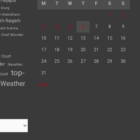
h-Bijapur
M
T
W
T
F
S
S
h-Durg
1
2
rh-Kabirdham
rh-Raigarh
3
4
5
6
7
8
9
garh-Sukma
Chief Minister
10
11
12
13
14
15
16
17
18
19
20
21
22
23
 Court
24
25
26
27
28
29
30
der
Naxalites
top-
31
Court
Weather
« Jul