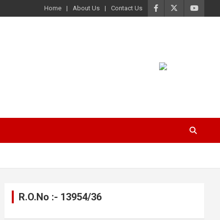
Home
About Us
Contact Us
R.O.No :- 13954/36