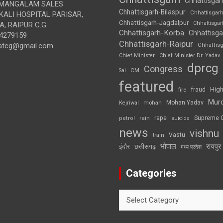
Chhattisgar
MANGALAM SALES
Chhattisgarh-Bilaspur
Chhattisgar
ALI HOSPITAL PARISAR,
Chhattisgarh-Jagdalpur
Chhattisga
, RAIPUR C.G.
Chhattisgarh-Korba
Chhattisga
4279159
Chhattisgarh-Raipur
atcg@gmail.com
Chhattis
Chief Minister
Chief Minister Dr. Yadav
dprcg
Congress
CM
Sai
featured
High
fire
fraud
Mur
Mohan Yadav
Kejriwal
mohan
rape
Supreme 
rain
petrol
suicide
news
vishnu
Vastu
train
भोपाल
रायपुर
इंदौर
छत्तीसगढ़
मध्य प्रदेश
Categories
Categories