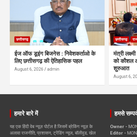
छत्तीसगढ़
छत्तीसगढ़
राज
ईज ऑफ डूइंग बिजनेस : निवेशकर्ताओ के
मंत्री लक्ष्
लिए छत्तीसगढ़ की ऐतिहासिक पहल
को कौशल औ
शुरुआत
August 6, 2026
admin
August 6, 2
हमारे बारे में
हमसे सम्पर्
यह एक हिंदी वेब न्यूज़ पोर्टल है जिसमें ब्रेकिंग न्यूज़ के
Owner -
MON
अलावा राजनीति, प्रशासन, ट्रेंडिंग न्यूज, बॉलीवुड, खेल
Editor -
MONE