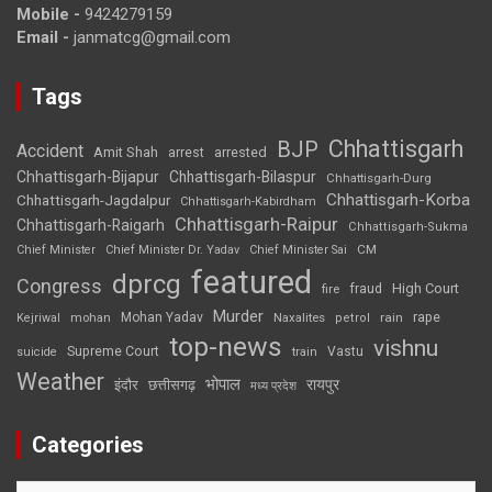
Mobile -
9424279159
Email -
janmatcg@gmail.com
Tags
Chhattisgarh
BJP
Accident
Amit Shah
arrested
arrest
Chhattisgarh-Bijapur
Chhattisgarh-Bilaspur
Chhattisgarh-Durg
Chhattisgarh-Korba
Chhattisgarh-Jagdalpur
Chhattisgarh-Kabirdham
Chhattisgarh-Raipur
Chhattisgarh-Raigarh
Chhattisgarh-Sukma
CM
Chief Minister
Chief Minister Dr. Yadav
Chief Minister Sai
featured
dprcg
Congress
High Court
fire
fraud
Murder
rape
Mohan Yadav
Naxalites
rain
Kejriwal
mohan
petrol
top-news
vishnu
Supreme Court
Vastu
suicide
train
Weather
भोपाल
रायपुर
इंदौर
छत्तीसगढ़
मध्य प्रदेश
Categories
Categories