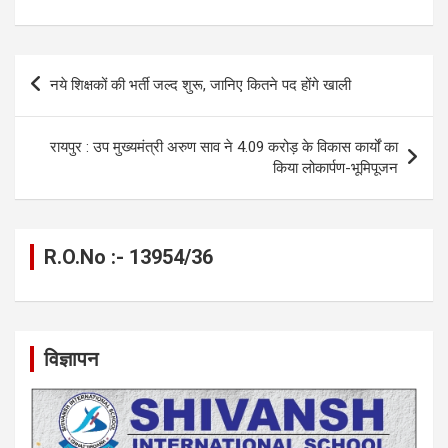
a
es
h
el
m
o
h
ce
se
at
e
ail
py
ar
b
n
s
gr
Li
e
Post
नये शिक्षकों की भर्ती जल्द शुरू, जानिए कितने पद होंगे खाली
o
g
A
a
n
navigation
o
er
p
m
k
रायपुर : उप मुख्यमंत्री अरुण साव ने 4.09 करोड़ के विकास कार्यों का
k
p
किया लोकार्पण-भूमिपूजन
R.O.No :- 13954/36
विज्ञापन