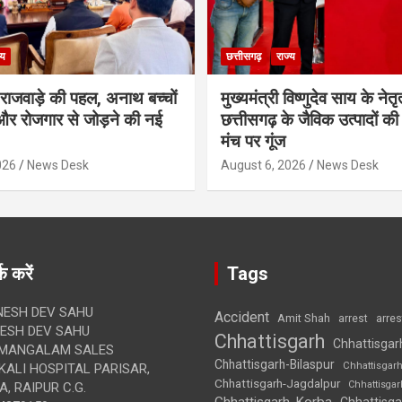
्य
छत्तीसगढ़
राज्य
मी राजवाड़े की पहल, अनाथ बच्चों
मुख्यमंत्री विष्णुदेव साय के नेतृत्
र रोजगार से जोड़ने की नई
छत्तीसगढ़ के जैविक उत्पादों की 
मंच पर गूंज
026
News Desk
August 6, 2026
News Desk
क करें
Tags
ESH DEV SAHU
Accident
Amit Shah
arre
arrest
SH DEV SAHU
Chhattisgarh
Chhattisgar
MANGALAM SALES
Chhattisgarh-Bilaspur
Chhattisgar
ALI HOSPITAL PARISAR,
Chhattisgarh-Jagdalpur
Chhattisga
, RAIPUR C.G.
Chhattisgarh-Korba
Chhattisga