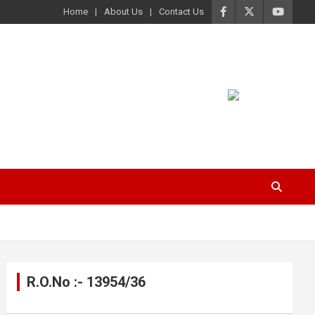
Home
About Us
Contact Us
R.O.No :- 13954/36