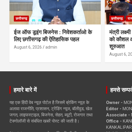
छत्तीसगढ़
छत्तीसगढ़
राज
ईज ऑफ डूइंग बिजनेस : निवेशकर्ताओ के
मंत्री लक्ष्
लिए छत्तीसगढ़ की ऐतिहासिक पहल
को कौशल औ
शुरुआत
August 6, 2026
admin
August 6, 2
हमारे बारे में
हमसे सम्पर्
यह एक हिंदी वेब न्यूज़ पोर्टल है जिसमें ब्रेकिंग न्यूज़ के
Owner -
MON
अलावा राजनीति, प्रशासन, ट्रेंडिंग न्यूज, बॉलीवुड, खेल
Editor -
MONE
जगत, लाइफस्टाइल, बिजनेस, सेहत, ब्यूटी, रोजगार तथा
Associate -
टेक्नोलॉजी से संबंधित खबरें पोस्ट की जाती है।
Office -
KANK
KANKALIPARA