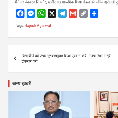
मैनेजर वेदव्रत सिरमौर, छत्तीसगढ़ माध्यमिक शिक्षा मंडल की सचिव श्रीमती 
F
M
W
X
T
G
C
S
a
es
h
el
m
o
h
Tags:
Rajesh Agarwal
ce
se
at
e
ail
py
ar
b
n
s
gr
Li
e
o
g
A
a
n
Post
o
er
p
m
k
विद्यार्थियों को उच्च गुणवत्तायुक्त शिक्षा प्रदान करें : उच्च शिक्षा मंत्री
navigation
टंकराम वर्मा
k
p
अन्य ख़बरें