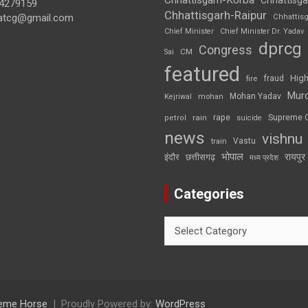
4279159
Chhattisgarh-Raipur
atcg@gmail.com
Chhattis
Chief Minister
Chief Minister Dr. Yadav
dprcg
Congress
CM
Sai
featured
High
fire
fraud
Mur
Mohan Yadav
Kejriwal
mohan
rape
Supreme 
rain
petrol
suicide
news
vishnu
Vastu
train
भोपाल
रायपुर
इंदौर
छत्तीसगढ़
मध्य प्रदेश
Categories
Categories
eme Horse
Proudly Powered by:
WordPress