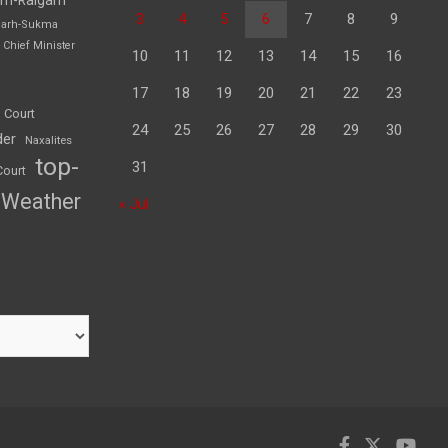
3
4
5
6
7
8
9
garh-Sukma
Chief Minister
10
11
12
13
14
15
16
17
18
19
20
21
22
23
 Court
24
25
26
27
28
29
30
der
Naxalites
top-
31
Court
Weather
« Jul