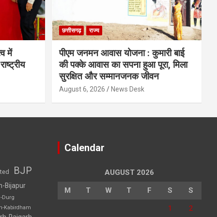
छत्तीसगढ़
राज्य
व में
पीएम जनमन आवास योजना : कुमारी बाई
राष्ट्रीय
की पक्के आवास का सपना हुआ पूरा, मिला
सुरक्षित और सम्मानजनक जीवन
August 6, 2026
News Desk
Calendar
BJP
sted
AUGUST 2026
h-Bijapur
M
T
W
T
F
S
S
h-Durg
1
2
rh-Kabirdham
rh-Raigarh