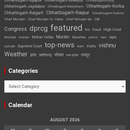
Chhattisgarh-Durg
Chhattisgarh-Korba
Chhattisgarh-Jagdalpur
Chhattisgarh-Kabirdham
Chhattisgarh-Raipur
Chhattisgarh-Raigarh
Chhattisgarh-Sukma
CM
Chief Minister
Chief Minister Dr. Yadav
Chief Minister Sai
featured
dprcg
Congress
High Court
fire
fraud
Murder
rape
Mohan Yadav
Naxalites
rain
Kejriwal
mohan
petrol
top-news
vishnu
Supreme Court
Vastu
suicide
train
Weather
भोपाल
रायपुर
इंदौर
छत्तीसगढ़
मध्य प्रदेश
Categories
Categories
Calendar
AUGUST 2026