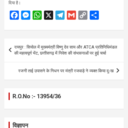
दिया है।
F
M
W
X
T
G
C
S
a
es
h
el
m
o
h
ce
se
at
e
ail
py
ar
b
n
s
gr
Li
e
Post
रायपुर : सियोल में मुख्यमंत्री विष्णु देव साय और ATCA प्रतिनिधिमंडल
o
g
A
a
n
navigation
की महत्वपूर्ण भेंट, छत्तीसगढ़ में निवेश की संभावनाओं पर हुई चर्चा
o
er
p
m
k
k
p
रजनी ताई उपासने के निधन पर मंत्री रजवाड़े ने व्यक्त किया दुःख
R.O.No :- 13954/36
विज्ञापन