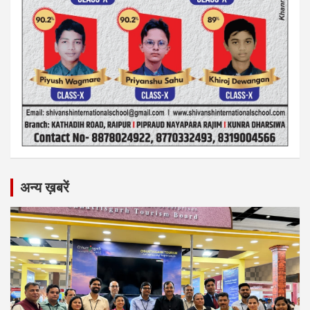
अन्य ख़बरें