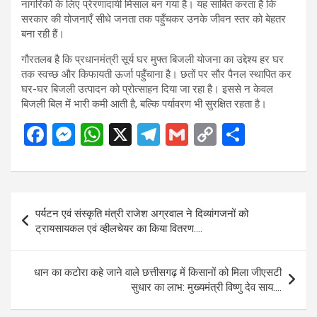
नागरिकों के लिए प्रेरणादायी मिसाल बन गया है। यह साबित करता है कि
सरकार की योजनाएँ सीधे जनता तक पहुँचकर उनके जीवन स्तर को बेहतर
बना रही हैं।
गौरतलब है कि प्रधानमंत्री सूर्य घर मुफ्त बिजली योजना का उद्देश्य हर घर
तक स्वच्छ और किफायती ऊर्जा पहुँचाना है। छतों पर सौर पैनल स्थापित कर
घर-घर बिजली उत्पादन को प्रोत्साहन दिया जा रहा है। इससे न केवल
बिजली बिल में भारी कमी आती है, बल्कि पर्यावरण भी सुरक्षित रहता है।
F
M
W
X
T
G
C
S
a
es
h
el
m
o
h
ce
se
at
e
ail
py
ar
b
n
s
gr
Li
e
Post
पर्यटन एवं संस्कृति मंत्री राजेश अग्रवाल ने दिव्यांगजनों को
o
g
A
a
n
navigation
ट्रायसायकल एवं व्हीलचेयर का किया वितरण….
o
er
p
m
k
k
p
धान का कटोरा कहे जाने वाले छत्तीसगढ़ में किसानों को मिला जीएसटी
सुधार का लाभ: मुख्यमंत्री विष्णु देव साय….