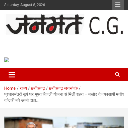
Skip
Saturday, August 8, 2026
to
content
Janmat CG
Voice of Chhattisgarh
Home
राज्य
छत्तीसगढ़
छत्तीसगढ़ जनसंपर्क
प्रधानमंत्री सूर्य घर मुफ्त बिजली योजना से मिली राहत – बालोद के व्यवसायी मनीष
कोठारी बने ऊर्जा दाता….