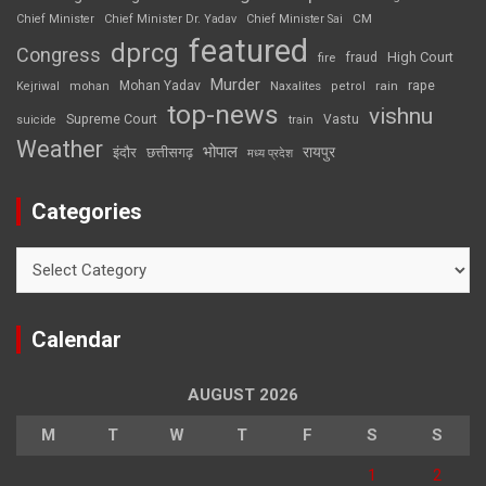
CM
Chief Minister
Chief Minister Dr. Yadav
Chief Minister Sai
featured
dprcg
Congress
High Court
fire
fraud
Murder
rape
Mohan Yadav
Naxalites
rain
Kejriwal
mohan
petrol
top-news
vishnu
Supreme Court
Vastu
suicide
train
Weather
भोपाल
रायपुर
इंदौर
छत्तीसगढ़
मध्य प्रदेश
Categories
Categories
Calendar
AUGUST 2026
M
T
W
T
F
S
S
1
2