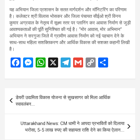
यह अभियान जिला प्रशासन के सतत मार्गदर्शन और मॉनिटरिंग का परिणाम
है। कलेक्टर श्री विलास भोसकर और जिला पंचायत सीईओ श्री विनय
कुमार अग्रवाल के नेतृत्व में सूक्ष्म स्तर पर प्लानिंग कर आवास निर्माण से जुड़ी
आवश्यकताओं की पूर्ति सुनिश्चित की गई है। “मोर आवास, मोर अभिमान”
अभियान ने सरगुजा जिले में ग्रामीण आवास निर्माण को नई पहचान देने के
साथ-साथ महिला सशक्तिकरण और आर्थिक विकास की सशक्त कहानी लिखी
है।
F
M
W
X
T
G
C
S
a
es
h
el
m
o
h
ce
se
at
e
ail
py
ar
b
n
s
gr
Li
e
Post
डेयरी उद्यमिता विकास योजना से सुखसागर को मिला आर्थिक
o
g
A
a
n
navigation
स्वावलंबन….
o
er
p
m
k
k
p
Uttarakhand News: CM धामी ने आपदा प्रभावितों को दिलाया
भरोसा, 5-5 लाख रुपए की सहायता राशि देने का किया ऐलान….