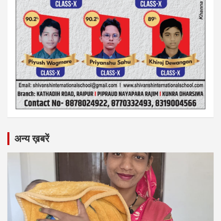
अन्य ख़बरें