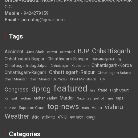
Office -
KANKALI HOSPITAL PARISAR, KANKALIPARA, RAIPUR
C.G.
Mobile -
9424279159
Email -
janmatcg@gmail.com
Tags
Chhattisgarh
BJP
Accident
Amit Shah
arrested
arrest
Chhattisgarh-Bijapur
Chhattisgarh-Bilaspur
Chhattisgarh-Durg
Chhattisgarh-Korba
Chhattisgarh-Jagdalpur
Chhattisgarh-Kabirdham
Chhattisgarh-Raipur
Chhattisgarh-Raigarh
Chhattisgarh-Sukma
CM
Chief Minister
Chief Minister Dr. Yadav
Chief Minister Sai
featured
dprcg
Congress
High Court
fire
fraud
Murder
rape
Mohan Yadav
Naxalites
rain
Kejriwal
mohan
petrol
top-news
vishnu
Supreme Court
Vastu
suicide
train
Weather
भोपाल
रायपुर
इंदौर
छत्तीसगढ़
मध्य प्रदेश
Categories