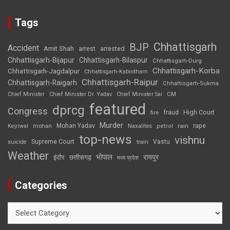
Tags
Chhattisgarh
BJP
Accident
Amit Shah
arrested
arrest
Chhattisgarh-Bijapur
Chhattisgarh-Bilaspur
Chhattisgarh-Durg
Chhattisgarh-Korba
Chhattisgarh-Jagdalpur
Chhattisgarh-Kabirdham
Chhattisgarh-Raipur
Chhattisgarh-Raigarh
Chhattisgarh-Sukma
CM
Chief Minister
Chief Minister Dr. Yadav
Chief Minister Sai
featured
dprcg
Congress
High Court
fire
fraud
Murder
rape
Mohan Yadav
Naxalites
rain
Kejriwal
mohan
petrol
top-news
vishnu
Supreme Court
Vastu
suicide
train
Weather
भोपाल
रायपुर
इंदौर
छत्तीसगढ़
मध्य प्रदेश
Categories
Categories