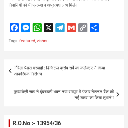
निवासियों को भी प्रत्यक्ष व अप्रत्यक्ष लाभ मिलेगा।
F
M
W
X
T
G
C
S
a
es
h
el
m
o
h
Tags:
featured
,
vishnu
ce
se
at
e
ail
py
ar
b
n
s
gr
Li
e
o
g
A
a
n
Post
गौरेला पेंड्रा मरवाही : डिजिटल क्रॉप सर्वे का कलेक्टर ने किया
o
er
p
m
k
navigation
आकस्मिक निरीक्षण
k
p
मुख्यमंत्री साय ने इंद्रावती भवन नया रायपुर में पंजाब नेशनल बैंक की
नई शाखा का किया शुभारंभ
R.O.No :- 13954/36