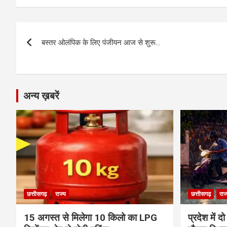
ce
se
at
e
ail
py
ar
b
n
s
gr
Li
e
Post
o
g
A
a
n
बस्तर ओलंपिक के लिए पंजीयन आज से शुरू…
navigation
o
er
p
m
k
k
p
अन्य ख़बरें
छत्तीसगढ़
राज्य
छत्तीसगढ़
राज
15 अगस्त से मिलेगा 10 किलो का LPG
प्रदेश में द