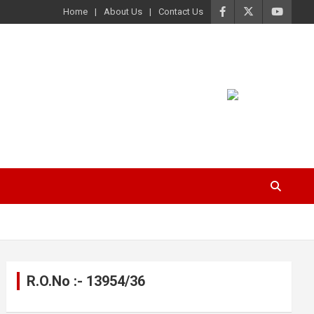
Home
About Us
Contact Us
R.O.No :- 13954/36