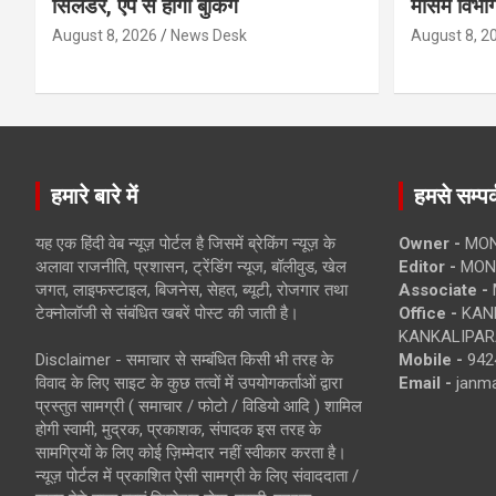
सिलेंडर, ऐप से होगी बुकिंग
मौसम विभाग
August 8, 2026
News Desk
August 8, 2
हमारे बारे में
हमसे सम्पर्
यह एक हिंदी वेब न्यूज़ पोर्टल है जिसमें ब्रेकिंग न्यूज़ के
Owner -
MON
अलावा राजनीति, प्रशासन, ट्रेंडिंग न्यूज, बॉलीवुड, खेल
Editor -
MONE
जगत, लाइफस्टाइल, बिजनेस, सेहत, ब्यूटी, रोजगार तथा
Associate -
टेक्नोलॉजी से संबंधित खबरें पोस्ट की जाती है।
Office -
KANK
KANKALIPARA
Disclaimer - समाचार से सम्बंधित किसी भी तरह के
Mobile -
942
विवाद के लिए साइट के कुछ तत्वों में उपयोगकर्ताओं द्वारा
Email -
janm
प्रस्तुत सामग्री ( समाचार / फोटो / विडियो आदि ) शामिल
होगी स्वामी, मुद्रक, प्रकाशक, संपादक इस तरह के
सामग्रियों के लिए कोई ज़िम्मेदार नहीं स्वीकार करता है।
न्यूज़ पोर्टल में प्रकाशित ऐसी सामग्री के लिए संवाददाता /