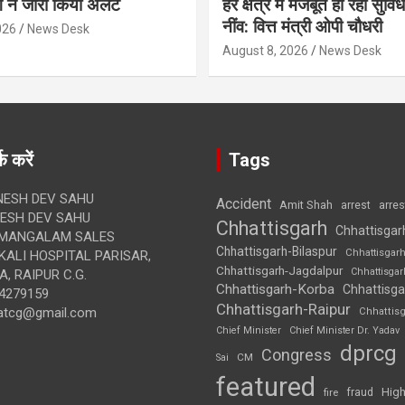
 ने जारी किया अलर्ट
हर क्षेत्र में मजबूत हो रही सुवि
नींव: वित्त मंत्री ओपी चौधरी
026
News Desk
August 8, 2026
News Desk
क करें
Tags
ESH DEV SAHU
Accident
Amit Shah
arre
arrest
SH DEV SAHU
Chhattisgarh
Chhattisgar
MANGALAM SALES
Chhattisgarh-Bilaspur
Chhattisgar
ALI HOSPITAL PARISAR,
Chhattisgarh-Jagdalpur
Chhattisga
, RAIPUR C.G.
Chhattisgarh-Korba
Chhattisga
4279159
Chhattisgarh-Raipur
atcg@gmail.com
Chhattis
Chief Minister
Chief Minister Dr. Yadav
dprcg
Congress
CM
Sai
featured
High
fire
fraud