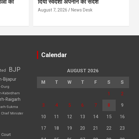
धाओं की
दिया स्वदेशी अपनाने का संदेश
August 7, 2026
News Desk
Calendar
BJP
sted
AUGUST 2026
h-Bijapur
M
T
W
T
F
S
S
h-Durg
1
2
rh-Kabirdham
rh-Raigarh
3
4
5
6
7
8
9
garh-Sukma
Chief Minister
10
11
12
13
14
15
16
17
18
19
20
21
22
23
 Court