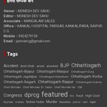
हमसे सम्पर्क करें
Owner -
MONESH DEV SAHU
Editor -
MONESH DEV SAHU
Associate -
MANGALAM SALES
Office -
KANKALI HOSPITAL PARISAR, KANKALIPARA, RAIPUR
C.G.
Mobile -
9424279159
Email -
janmatcg@gmail.com
Tags
Chhattisgarh
BJP
Accident
Amit Shah
arrested
arrest
Chhattisgarh-Bijapur
Chhattisgarh-Bilaspur
Chhattisgarh-Durg
Chhattisgarh-Korba
Chhattisgarh-Jagdalpur
Chhattisgarh-Kabirdham
Chhattisgarh-Raipur
Chhattisgarh-Raigarh
Chhattisgarh-Sukma
CM
Chief Minister
Chief Minister Dr. Yadav
Chief Minister Sai
featured
dprcg
Congress
High Court
fire
fraud
Murder
rape
Mohan Yadav
Naxalites
rain
Kejriwal
mohan
petrol