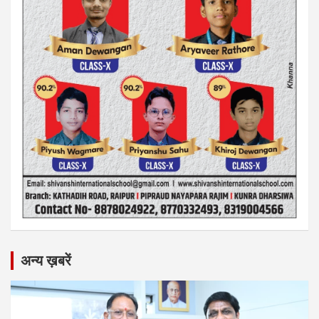
अन्य ख़बरें