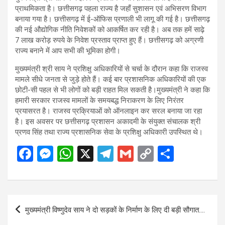
प्राथमिकता है। छत्तीसगढ़ पहला राज्य है जहाँ सुशासन एवं अभिसरण विभाग
बनाया गया है। छत्तीसगढ़ में ई-ऑफिस प्रणाली भी लागू की गई है। छत्तीसगढ़
की नई औद्योगिक नीति निवेशकों को आकर्षित कर रही है। अब तक हमें साढ़े
7 लाख करोड़ रुपये के निवेश प्रस्ताव प्राप्त हुए हैं। छत्तीसगढ़ को अग्रणी
राज्य बनाने में आप सभी की भूमिका होगी।
मुख्यमंत्री श्री साय ने प्रशिक्षु अधिकारियों से चर्चा के दौरान कहा कि राजस्व
मामले सीधे जनता से जुड़े होते हैं। कई बार प्रशासनिक अधिकारियों की एक
छोटी-सी पहल से भी लोगों को बड़ी राहत मिल सकती है।मुख्यमंत्री ने कहा कि
हमारी सरकार राजस्व मामलों के समयबद्ध निराकरण के लिए निरंतर
प्रयासरत है। राजस्व प्रक्रियाओं को ऑनलाइन कर सरल बनाया जा रहा
है। इस अवसर पर छत्तीसगढ़ प्रशासन अकादमी के संयुक्त संचालक श्री
प्रणव सिंह तथा राज्य प्रशासनिक सेवा के प्रशिक्षु अधिकारी उपस्थित थे।
F
M
W
X
T
G
C
S
a
es
h
el
m
o
h
ce
se
at
e
ail
py
ar
b
n
s
gr
Li
e
Post
मुख्यमंत्री विष्णुदेव साय ने दो सड़कों के निर्माण के लिए दी बड़ी सौगात….
o
g
A
a
n
navigation