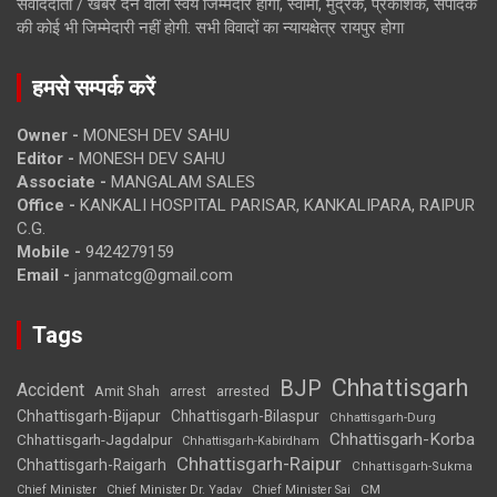
संवाददाता / खबर देने वाला स्वयं जिम्मेदार होगा, स्वामी, मुद्रक, प्रकाशक, संपादक
की कोई भी जिम्मेदारी नहीं होगी. सभी विवादों का न्यायक्षेत्र रायपुर होगा
हमसे सम्पर्क करें
Owner -
MONESH DEV SAHU
Editor -
MONESH DEV SAHU
Associate -
MANGALAM SALES
Office -
KANKALI HOSPITAL PARISAR, KANKALIPARA, RAIPUR
C.G.
Mobile -
9424279159
Email -
janmatcg@gmail.com
Tags
Chhattisgarh
BJP
Accident
Amit Shah
arrested
arrest
Chhattisgarh-Bijapur
Chhattisgarh-Bilaspur
Chhattisgarh-Durg
Chhattisgarh-Korba
Chhattisgarh-Jagdalpur
Chhattisgarh-Kabirdham
Chhattisgarh-Raipur
Chhattisgarh-Raigarh
Chhattisgarh-Sukma
CM
Chief Minister
Chief Minister Dr. Yadav
Chief Minister Sai