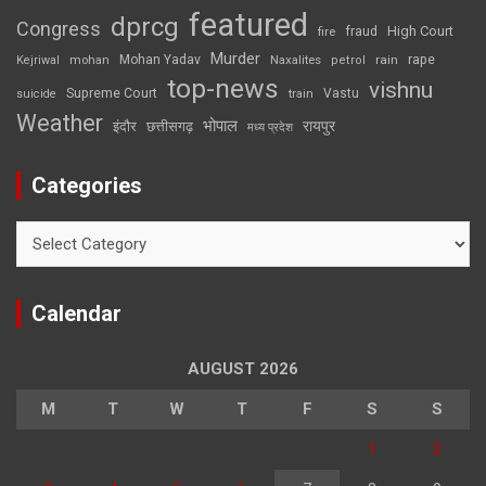
featured
dprcg
Congress
High Court
fire
fraud
Murder
rape
Mohan Yadav
Naxalites
rain
Kejriwal
mohan
petrol
top-news
vishnu
Supreme Court
Vastu
suicide
train
Weather
भोपाल
रायपुर
इंदौर
छत्तीसगढ़
मध्य प्रदेश
Categories
Categories
Calendar
AUGUST 2026
M
T
W
T
F
S
S
1
2