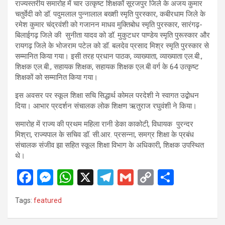
राज्यस्तरीय समारोह में चार उत्कृष्ट शिक्षकों सूरजपुर जिले के अजय कुमार
चतुर्वेदी को डॉ. पदुमलाल पुन्नालाल बख्शी स्मृति पुरस्कार, कबीरधाम जिले के
रमेश कुमार चंद्रवंशी को गजानन माधव मुक्तिबोध स्मृति पुरस्कार, सारंगढ़-
बिलाईगढ़ जिले की सुनीता यादव को डॉ. मुकुटधर पाण्डेय स्मृति पुरूस्कार और
रायगढ़ जिले के भोजराम पटेल को डॉ. बलदेव प्रसाद मिश्र स्मृति पुरस्कार से
सम्मानित किया गया। इसी तरह प्रधान पाठक, व्याख्याता, व्याख्याता एल.बी.,
शिक्षक एल.बी., सहायक शिक्षक, सहायक शिक्षक एल.बी वर्ग के 64 उत्कृष्ट
शिक्षकों को सम्मानित किया गया।
इस अवसर पर स्कूल शिक्षा सचि सिद्धार्थ कोमल परदेशी ने स्वागत उद्बोधन
दिया। आभार प्रदर्शन संचालक लोक शिक्षण ऋतुराज रघुवंशी ने किया।
समारोह में राज्य की प्रथम महिला रानी डेका काकोटी, विधायक पुरन्दर
मिश्रा, राज्यपाल के सचिव डॉ. सी.आर. प्रसन्ना, समग्र शिक्षा के प्रबंध
संचालक संजीव झा सहित स्कूल शिक्षा विभाग के अधिकारी, शिक्षक उपस्थित
थे।
F
M
W
X
T
G
C
S
a
es
h
el
m
o
h
Tags:
featured
ce
se
at
e
ail
py
ar