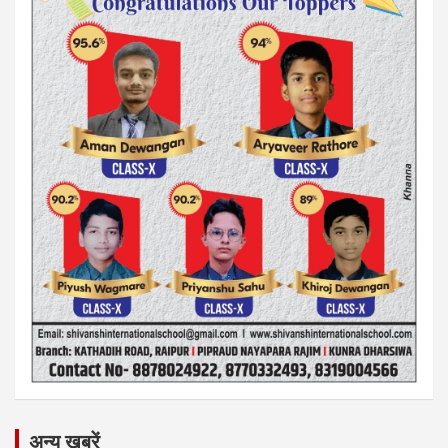
अन्य ख़बरें