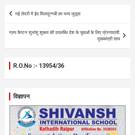
b
n
s
gr
Li
e
o
g
A
a
n
Post
नई लेदरी में ईद मिलादुन्नबी का भव्य जुलूस
o
er
p
m
k
navigation
k
p
ग्रुप कैप्टन शुभांशु शुक्ला की उपलब्धि देश के युवाओं के लिए प्रेरणादायी:
मुख्यमंत्री साय
R.O.No :- 13954/36
विज्ञापन