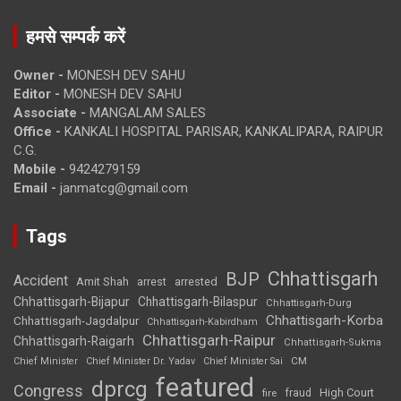
हमसे सम्पर्क करें
Owner -
MONESH DEV SAHU
Editor -
MONESH DEV SAHU
Associate -
MANGALAM SALES
Office -
KANKALI HOSPITAL PARISAR, KANKALIPARA, RAIPUR
C.G.
Mobile -
9424279159
Email -
janmatcg@gmail.com
Tags
Chhattisgarh
BJP
Accident
Amit Shah
arrested
arrest
Chhattisgarh-Bijapur
Chhattisgarh-Bilaspur
Chhattisgarh-Durg
Chhattisgarh-Korba
Chhattisgarh-Jagdalpur
Chhattisgarh-Kabirdham
Chhattisgarh-Raipur
Chhattisgarh-Raigarh
Chhattisgarh-Sukma
CM
Chief Minister
Chief Minister Dr. Yadav
Chief Minister Sai
featured
dprcg
Congress
High Court
fire
fraud