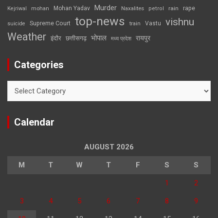
Murder
rape
Mohan Yadav
Naxalites
rain
Kejriwal
mohan
petrol
top-news
vishnu
Supreme Court
Vastu
suicide
train
Weather
भोपाल
रायपुर
इंदौर
छत्तीसगढ़
मध्य प्रदेश
Categories
Categories
Calendar
AUGUST 2026
M
T
W
T
F
S
S
1
2
3
4
5
6
7
8
9