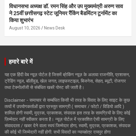
विधानसभा अध्यक्ष डॉ. रमन सिंह और उप मुख्यमंत्री अरुण साव
ने 25वीं छत्तीसगढ़ स्टेट जूनियर रैंकिंग बैडमिंटन टूर्नामेंट का
किया शुभारंभ
August 10, 2026
News Desk
हमारे बारे में
यह एक हिंदी वेब न्यूज़ पोर्टल है जिसमें ब्रेकिंग न्यूज़ के अलावा राजनीति, प्रशासन,
ट्रेंडिंग न्यूज, बॉलीवुड, खेल जगत, लाइफस्टाइल, बिजनेस, सेहत, ब्यूटी, रोजगार
तथा टेक्नोलॉजी से संबंधित खबरें पोस्ट की जाती है।
Disclaimer - समाचार से सम्बंधित किसी भी तरह के विवाद के लिए साइट के कुछ
तत्वों में उपयोगकर्ताओं द्वारा प्रस्तुत सामग्री ( समाचार / फोटो / विडियो आदि )
शामिल होगी स्वामी, मुद्रक, प्रकाशक, संपादक इस तरह के सामग्रियों के लिए कोई
ज़िम्मेदार नहीं स्वीकार करता है। न्यूज़ पोर्टल में प्रकाशित ऐसी सामग्री के लिए
संवाददाता / खबर देने वाला स्वयं जिम्मेदार होगा, स्वामी, मुद्रक, प्रकाशक, संपादक
की कोई भी जिम्मेदारी नहीं होगी. सभी विवादों का न्यायक्षेत्र रायपुर होगा