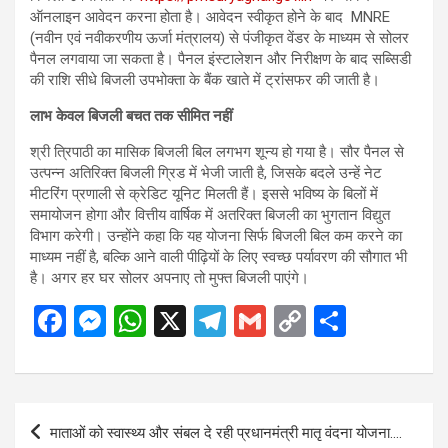
ऑनलाइन आवेदन करना होता है। आवेदन स्वीकृत होने के बाद MNRE
(नवीन एवं नवीकरणीय ऊर्जा मंत्रालय) से पंजीकृत वेंडर के माध्यम से सोलर
पैनल लगवाया जा सकता है। पैनल इंस्टालेशन और निरीक्षण के बाद सब्सिडी
की राशि सीधे बिजली उपभोक्ता के बैंक खाते में ट्रांसफर की जाती है।
लाभ केवल बिजली बचत तक सीमित नहीं
श्री त्रिपाठी का मासिक बिजली बिल लगभग शून्य हो गया है। सौर पैनल से
उत्पन्न अतिरिक्त बिजली ग्रिड में भेजी जाती है, जिसके बदले उन्हें नेट
मीटरिंग प्रणाली से क्रेडिट यूनिट मिलती हैं। इससे भविष्य के बिलों में
समायोजन होगा और वित्तीय वार्षिक में अतरिक्त बिजली का भुगतान विद्युत
विभाग करेगी। उन्होंने कहा कि यह योजना सिर्फ बिजली बिल कम करने का
माध्यम नहीं है, बल्कि आने वाली पीढ़ियों के लिए स्वच्छ पर्यावरण की सौगात भी
है। अगर हर घर सोलर अपनाए तो मुफ्त बिजली पाएंगे।
F
M
W
X
T
G
C
S
a
es
h
el
m
o
h
ce
se
at
e
ail
py
ar
b
n
s
gr
Li
e
Post
माताओं को स्वास्थ्य और संबल दे रही प्रधानमंत्री मातृ वंदना योजना….