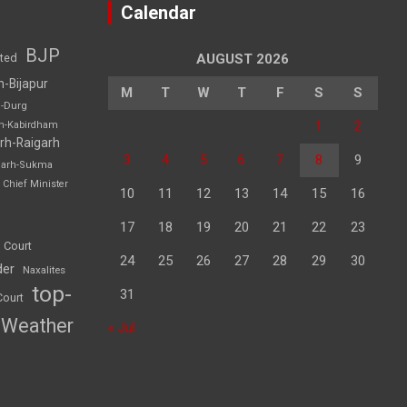
Calendar
BJP
sted
AUGUST 2026
h-Bijapur
M
T
W
T
F
S
S
h-Durg
1
2
rh-Kabirdham
rh-Raigarh
3
4
5
6
7
8
9
garh-Sukma
Chief Minister
10
11
12
13
14
15
16
17
18
19
20
21
22
23
 Court
24
25
26
27
28
29
30
der
Naxalites
top-
31
Court
Weather
« Jul