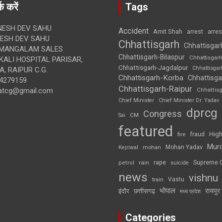
क करें
Tags
ESH DEV SAHU
Accident
Amit Shah
arre
arrest
SH DEV SAHU
Chhattisgarh
Chhattisgar
MANGALAM SALES
Chhattisgarh-Bilaspur
Chhattisgar
ALI HOSPITAL PARISAR,
Chhattisgarh-Jagdalpur
Chhattisga
, RAIPUR C.G.
Chhattisgarh-Korba
Chhattisga
4279159
Chhattisgarh-Raipur
atcg@gmail.com
Chhattis
Chief Minister
Chief Minister Dr. Yadav
dprcg
Congress
CM
Sai
featured
High
fire
fraud
Mur
Mohan Yadav
Kejriwal
mohan
rape
Supreme 
rain
petrol
suicide
news
vishnu
Vastu
train
भोपाल
रायपुर
इंदौर
छत्तीसगढ़
मध्य प्रदेश
Categories