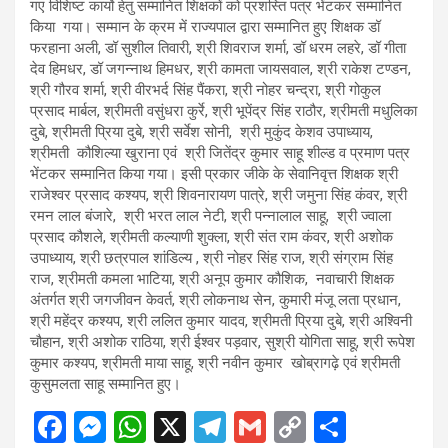
गए विशिष्ट कार्याे हेतु सम्मानित शिक्षकों को प्रशस्ति पत्र भेंटकर सम्मानित
किया गया। सम्मान के क्रम में राज्यपाल द्वारा सम्मानित हुए शिक्षक डॉ
फरहाना अली, डॉ सुशील तिवारी, श्री शिवराज शर्मा, डॉ धरम लहरे, डॉ गीता
देव हिमधर, डॉ जगन्नाथ हिमधर, श्री कामता जायसवाल, श्री राकेश टण्डन,
श्री गौरव शर्मा, श्री वीरभर्द सिंह पैंकरा, श्री नोहर चन्द्रा, श्री गोकुल
प्रसाद मार्बल, श्रीमती वसुंधरा कुर्रे, श्री भूपेंद्र सिंह राठौर, श्रीमती मधुलिका
दुबे, श्रीमती प्रिया दुबे, श्री सर्वेश सोनी, श्री मुकुंद केशव उपाध्याय,
श्रीमती कौशिल्या खुराना एवं श्री जितेंद्र कुमार साहू शील्ड व प्रमाण पत्र
भेंटकर सम्मानित किया गया। इसी प्रकार जीके के सेवानिवृत्त शिक्षक श्री
राजेश्वर प्रसाद कश्यप, श्री शिवनारायण पात्रे, श्री जमुना सिंह कंवर, श्री
रमन लाल बंजारे, श्री भरत लाल नेटी, श्री पन्नालाल साहू, श्री ज्वाला
प्रसाद कौशले, श्रीमती कल्याणी शुक्ला, श्री संत राम कंवर, श्री अशोक
उपाध्याय, श्री छत्रपाल शांडिल्य , श्री नोहर सिंह राज, श्री संग्राम सिंह
राज, श्रीमती कमला भाटिया, श्री अनूप कुमार कौशिक, नवाचारी शिक्षक
अंतर्गत श्री जगजीवन केवर्त, श्री लोकनाथ सेन, कुमारी मंजू लता प्रधान,
श्री महेंद्र कश्यप, श्री ललित कुमार यादव, श्रीमती प्रिया दुबे, श्री अश्विनी
चौहान, श्री अशोक राठिया, श्री ईश्वर पड़वार, सुश्री योगिता साहू, श्री रूपेश
कुमार कश्यप, श्रीमती माया साहू, श्री नवीन कुमार खोब्रागढ़े एवं श्रीमती
कुसुमलता साहू सम्मानित हुए।
F
M
W
X
T
G
C
S