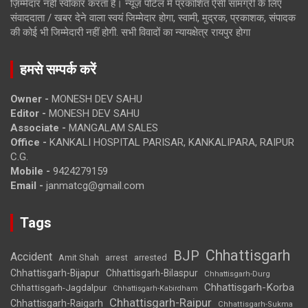
ज़िम्मेदार नहीं स्वीकार करता है। न्यूज़ पोर्टल में प्रकाशित ऐसी सामग्री के लिए
संवाददाता / खबर देने वाला स्वयं जिम्मेदार होगा, स्वामी, मुद्रक, प्रकाशक, संपादक
की कोई भी जिम्मेदारी नहीं होगी. सभी विवादों का न्यायक्षेत्र रायपुर होगा
हमसे सम्पर्क करें
Owner -
MONESH DEV SAHU
Editor -
MONESH DEV SAHU
Associate -
MANGALAM SALES
Office -
KANKALI HOSPITAL PARISAR, KANKALIPARA, RAIPUR
C.G.
Mobile -
9424279159
Email -
janmatcg@gmail.com
Tags
Chhattisgarh
BJP
Accident
Amit Shah
arrested
arrest
Chhattisgarh-Bijapur
Chhattisgarh-Bilaspur
Chhattisgarh-Durg
Chhattisgarh-Korba
Chhattisgarh-Jagdalpur
Chhattisgarh-Kabirdham
Chhattisgarh-Raipur
Chhattisgarh-Raigarh
Chhattisgarh-Sukma