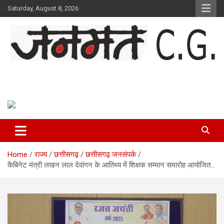
Skip
Saturday, August 8, 2026
to
content
Janmat CG
Voice of Chhattisgarh
Home
राज्य
छत्तीसगढ़
छत्तीसगढ़ जनसंपर्क
कैबिनेट मंत्री लखन लाल देवांगन के आतिथ्य में शिक्षक सम्मान समारोह आयोजित…