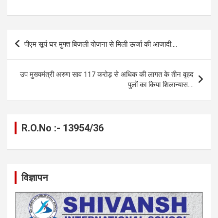
a
es
h
el
m
o
h
ce
se
at
e
ail
py
ar
b
n
s
gr
Li
e
Post
पीएम सूर्य घर मुफ्त बिजली योजना से मिली ऊर्जा की आजादी….
o
g
A
a
n
navigation
o
er
p
m
k
उप मुख्यमंत्री अरुण साव 117 करोड़ से अधिक की लागत के तीन वृहद
k
p
पुलों का किया शिलान्यास….
R.O.No :- 13954/36
विज्ञापन