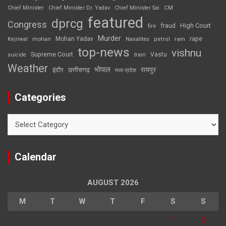
CM
Chief Minister
Chief Minister Dr. Yadav
Chief Minister Sai
featured
dprcg
Congress
High Court
fire
fraud
Murder
rape
Mohan Yadav
Naxalites
rain
Kejriwal
mohan
petrol
top-news
vishnu
Supreme Court
Vastu
suicide
train
Weather
भोपाल
रायपुर
इंदौर
छत्तीसगढ़
मध्य प्रदेश
Categories
Categories
Calendar
AUGUST 2026
M
T
W
T
F
S
S
1
2