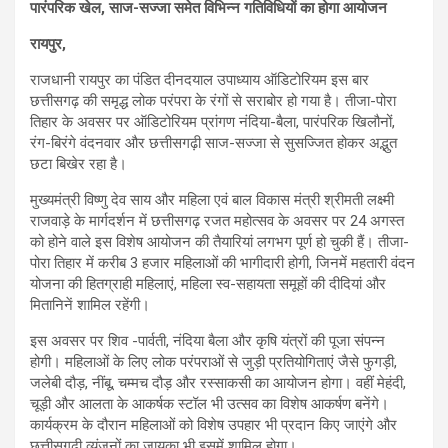
पारंपरिक खेल, साज-सज्जा समेत विभिन्न गतिविधियों का होगा आयोजन
रायपुर,
राजधानी रायपुर का पंडित दीनदयाल उपाध्याय ऑडिटोरियम इस बार
छत्तीसगढ़ की समृद्ध लोक परंपरा के रंगों से सराबोर हो गया है। तीजा-पोरा
तिहार के अवसर पर ऑडिटोरियम प्रांगण नंदिया-बैला, पारंपरिक खिलौनों,
रंग-बिरंगे वंदनवार और छत्तीसगढ़ी साज-सज्जा से सुसज्जित होकर अद्भुत
छटा बिखेर रहा है।
मुख्यमंत्री विष्णु देव साय और महिला एवं बाल विकास मंत्री श्रीमती लक्ष्मी
राजवाड़े के मार्गदर्शन में छत्तीसगढ़ रजत महोत्सव के अवसर पर 24 अगस्त
को होने वाले इस विशेष आयोजन की तैयारियां लगभग पूर्ण हो चुकी हैं। तीजा-
पोरा तिहार में करीब 3 हजार महिलाओं की भागीदारी होगी, जिनमें महतारी वंदन
योजना की हितग्राही महिलाएं, महिला स्व-सहायता समूहों की दीदियां और
मितानिनें शामिल रहेंगी।
इस अवसर पर शिव -पार्वती, नंदिया बैला और कृषि यंत्रों की पूजा संपन्न
होगी। महिलाओं के लिए लोक परंपराओं से जुड़ी प्रतियोगिताएं जैसे फुगड़ी,
जलेबी दौड़, नींबू, चम्मच दौड़ और रस्साकसी का आयोजन होगा। वहीं मेहंदी,
चूड़ी और आलता के आकर्षक स्टॉल भी उत्सव का विशेष आकर्षण बनेंगे।
कार्यक्रम के दौरान महिलाओं को विशेष उपहार भी प्रदान किए जाएंगे और
छत्तीसगढ़ी व्यंजनों का जायका भी इसमें शामिल होगा।