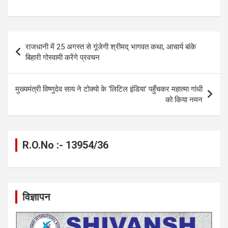
a
es
h
el
m
o
h
ce
se
at
e
ail
py
ar
b
n
s
gr
Li
e
Post
राजधानी में 25 अगस्त से गूंजेगी श्रीमद् भागवत कथा, आचार्य बांके
o
g
A
a
n
navigation
बिहारी गोस्वामी करेंगे प्रवचन
o
er
p
m
k
k
p
मुख्यमंत्री विष्णुदेव साय ने टोक्यो के ‘लिटिल इंडिया’ पहुँचकर महात्मा गांधी
को किया नमन
R.O.No :- 13954/36
विज्ञापन