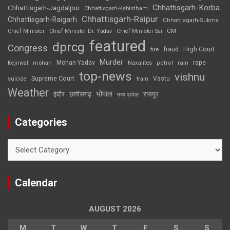
Chhattisgarh-Korba
Chhattisgarh-Jagdalpur
Chhattisgarh-Kabirdham
Chhattisgarh-Raipur
Chhattisgarh-Raigarh
Chhattisgarh-Sukma
CM
Chief Minister
Chief Minister Dr. Yadav
Chief Minister Sai
featured
dprcg
Congress
High Court
fire
fraud
Murder
rape
Mohan Yadav
Naxalites
rain
Kejriwal
mohan
petrol
top-news
vishnu
Supreme Court
Vastu
suicide
train
Weather
भोपाल
रायपुर
इंदौर
छत्तीसगढ़
मध्य प्रदेश
Categories
Categories
Calendar
AUGUST 2026
M
T
W
T
F
S
S