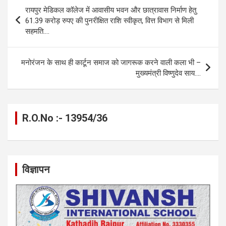
b
n
s
gr
Li
e
Post
रायपुर मेडिकल कॉलेज में आवासीय भवन और छात्रावास निर्माण हेतु
o
g
A
a
n
navigation
61.39 करोड़ रुपए की पुनरीक्षित राशि स्वीकृत, वित्त विभाग से मिली
o
er
p
m
k
सहमति….
k
p
मनोरंजन के साथ ही कार्टून समाज को जागरूक करने वाली कला भी –
मुख्यमंत्री विष्णुदेव साय….
R.O.No :- 13954/36
विज्ञापन