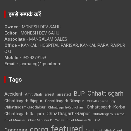
हमसे सम्पर्क करें
Owner -
MONESH DEV SAHU
Editor -
MONESH DEV SAHU
Associate -
MANGALAM SALES
Office -
KANKALI HOSPITAL PARISAR, KANKALIPARA, RAIPUR
C.G.
Mobile -
9424279159
Email -
janmatcg@gmail.com
Tags
Chhattisgarh
BJP
Accident
Amit Shah
arrested
arrest
Chhattisgarh-Bijapur
Chhattisgarh-Bilaspur
Chhattisgarh-Durg
Chhattisgarh-Korba
Chhattisgarh-Jagdalpur
Chhattisgarh-Kabirdham
Chhattisgarh-Raipur
Chhattisgarh-Raigarh
Chhattisgarh-Sukma
CM
Chief Minister
Chief Minister Dr. Yadav
Chief Minister Sai
featured
dprcg
Congress
High Court
fire
fraud