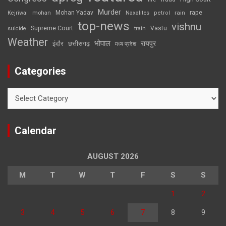
Murder
rape
Mohan Yadav
Naxalites
rain
Kejriwal
mohan
petrol
top-news
vishnu
Supreme Court
Vastu
suicide
train
Weather
भोपाल
रायपुर
इंदौर
छत्तीसगढ़
मध्य प्रदेश
Categories
Categories
Calendar
AUGUST 2026
M
T
W
T
F
S
S
1
2
3
4
5
6
7
8
9