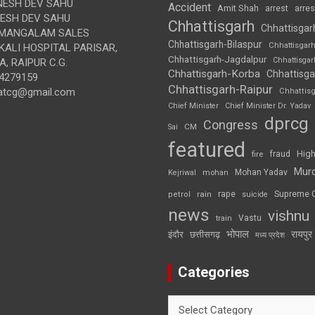
ESH DEV SAHU
Accident
Amit Shah
arre
arrest
SH DEV SAHU
Chhattisgarh
Chhattisgar
MANGALAM SALES
Chhattisgarh-Bilaspur
Chhattisgar
ALI HOSPITAL PARISAR,
Chhattisgarh-Jagdalpur
Chhattisga
, RAIPUR C.G.
Chhattisgarh-Korba
Chhattisga
4279159
Chhattisgarh-Raipur
atcg@gmail.com
Chhattis
Chief Minister
Chief Minister Dr. Yadav
dprcg
Congress
CM
Sai
featured
High
fire
fraud
Mur
Mohan Yadav
Kejriwal
mohan
rape
Supreme 
rain
petrol
suicide
news
vishnu
Vastu
train
भोपाल
रायपुर
इंदौर
छत्तीसगढ़
मध्य प्रदेश
Categories
Categories