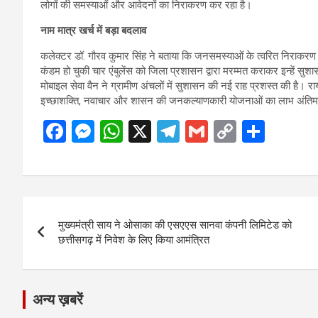
लोगों की समस्याओं और आवेदनों का निराकरण कर रहा है।
नाम मात्र खर्च में बड़ा बदलाव
कलेक्टर डॉ. गौरव कुमार सिंह ने बताया कि जनसमस्याओं के त्वरित निराकरण 
कंडम हो चुकी चार एंबुलेंस को जिला प्रशासन द्वारा मरम्मत कराकर इन्हें सुशा
मोबाइल सेवा वैन ने ग्रामीण अंचलों में सुशासन की नई राह प्रशस्त की है।
इच्छाशक्ति, नवाचार और शासन की जनकल्याणकारी योजनाओं का लाभ अंतिम व्
F
M
W
X
T
G
C
S
a
es
h
el
m
o
h
ce
se
at
e
ail
py
ar
b
n
s
gr
Li
e
Post
o
g
A
a
n
मुख्यमंत्री साय ने ओसाका की एसएएस सानवा कंपनी लिमिटेड को
navigation
o
er
p
m
k
छत्तीसगढ़ में निवेश के लिए किया आमंत्रित
k
p
अन्य ख़बरें