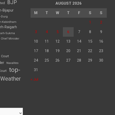
BJP
sted
AUGUST 2026
h-Bijapur
M
T
W
T
F
S
S
h-Durg
1
2
rh-Kabirdham
rh-Raigarh
3
4
5
6
7
8
9
garh-Sukma
Chief Minister
10
11
12
13
14
15
16
17
18
19
20
21
22
23
 Court
24
25
26
27
28
29
30
der
Naxalites
top-
31
Court
Weather
« Jul