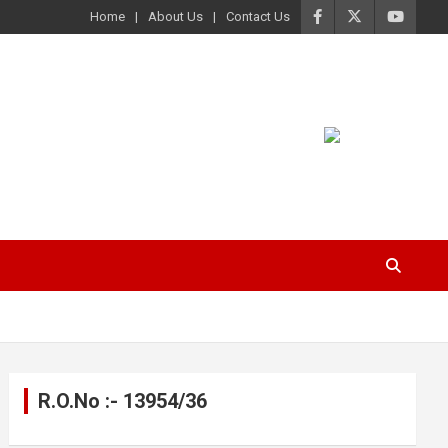
Home
About Us
Contact Us
R.O.No :- 13954/36