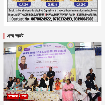
अन्य ख़बरें
छत्तीसगढ़
राज्य