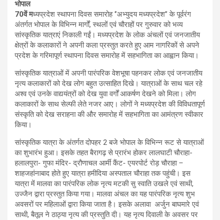
भोपाल
70वें म
ध्‍यप्रदेश स्‍थापना दिवस समारोह ‘’अभ्‍युदय मध्‍यप्रदेश’’ के पूर्वरंग
अंतर्गत भोपाल के विभिन्न मार्गों, स्‍थलों एवं चौराहों पर गुरुवार को भव्‍य
सांस्‍कृतिक यात्राएं निकाली गईं। मध्‍यप्रदेश के लोक अंचलों एवं जनजातीय
क्षेत्रों के कलाकारों ने अपनी कला प्रस्‍तुत करते हुए आम नागरिकों से अपने
प्रदेश के गरिमापूर्ण स्‍थापना दिवस समारोह में सहभागिता का आह्वान किया।
सांस्‍कृतिक यात्राओं में अपनी पारंपरिक वेशभूषा पहनकर लोक एवं जनजातीय
नृत्‍य कलाकारों को देख लोग बहुत उत्‍साहित दिखे। यात्राओं के साथ चल रहे
अश्‍व एवं उनके वाद्ययंत्रों को देख युवा वर्गों आकर्षण देखने को मिला। लोग
कलाकारों के साथ सेल्‍फी लेते नजर आए। लोगों ने मध्‍यप्रदेश की विविधतापूर्ण
संस्‍कृति को देख सराहना की और समारोह में सहभागिता का आमंत्रण स्‍वीकार
किया।
सांस्‍कृतिक यात्रा के अंतर्गत दोपहर 2 बजे भोपाल के विभिन्‍न रूट से यात्राओं
का शुभारंभ हुआ। इसके तहत बैरागढ़ से प्रारंभ होकर लालघाटी चौराहा-
हलालपुरा- गुफा मंदिर- द्रौणाचल आर्मी कैंट- एयरपोर्ट रोड़ चौराहा –
शाहजहांनाबाद होते हुए यात्रा हमीदिया अस्पताल चौराहा तक पहुंची। इस
यात्रा में मालवा का पारंपरिक लोक नृत्‍य मटकी सु स्‍वाति उखले एवं साथी,
उज्‍जैन द्वारा प्रस्‍तुत किया गया। मालवा अंचल का यह पारंपरिक नृत्‍य शुभ
अवसरों पर महिलाओं द्वारा किया जाता है। इसके अलावा अर्जुन बाघमारे एवं
साथी, बैतूल ने ठाठ्या नृत्‍य की प्रस्‍तुति दी। यह नृत्‍य दिवाली के अवसर पर