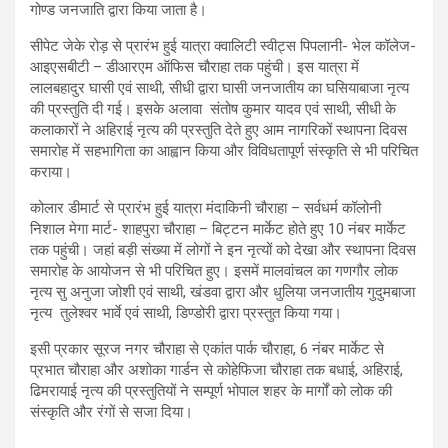
गोण्‍ड जनजाति द्वारा किया जाता है।
सीपेट जेके रोड़ से प्रारंभ हुई यात्रा क्वालिटी स्वीट्स पिपलानी- भेल कॉलेज-
आइएसबीटी – डीआरएम ऑफिस चौराहा तक पहुंची। इस यात्रा में
लालबहादुर घासी एवं साथी, सीधी द्वारा घासी जनजातीय का घसियाबाजा नृत्‍य
की प्रस्‍तुति दी गई। इसके अलावा संतोष कुमार यादव एवं साथी, सीधी के
कलाकारों ने अहिराई नृत्‍य की प्रस्‍तुति देते हुए आम नागरिकों स्‍थापना दिवस
समारोह में सहभागिता का आह्वान किया और विविधतापूर्ण संस्‍कृति से भी परिचित
कराया।
कोलार डीमार्ट से प्रारंभ हुई यात्रा मंदाकिनी चौराहा – सर्वधर्म कॉलोनी
निशाल मेगा मार्ट- शाहपुरा चौराहा – बिट्टन मार्केट होते हुए 10 नंबर मार्केट
तक पहुंची। जहां बड़ी संख्‍या में लोगों ने इन नृत्‍यों को देखा और स्‍थापना दिवस
समारोह के आयोजन से भी परिचित हुए। इसमें मालवांचल का गणगौर लोक
नृत्‍य सु अनुजा जोशी एवं साथी, खंडवा द्वारा और धुलिया जनजातीय गुदुमबाजा
नृत्य तुलेश्वर भार्वे एवं साथी, डिण्‍डोरी द्वारा प्रस्‍तुत किया गया।
इसी प्रकार सूरज नगर चौराहा से एकांत पार्क चौराहा, 6 नंबर मार्केट से
प्रभात चौराहा और अशोका गार्डन से कोहेफिजा चौराहा तक बधाई, अहिराई,
ढिमरायाई नृत्‍य की प्रस्‍तुतियों ने सम्‍पूर्ण भोपाल शहर के मार्गों को लोक की
संस्‍कृति और रंगों से सजा दिया।