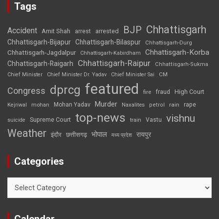
Tags
Chhattisgarh
BJP
Accident
Amit Shah
arrested
arrest
Chhattisgarh-Bijapur
Chhattisgarh-Bilaspur
Chhattisgarh-Durg
Chhattisgarh-Korba
Chhattisgarh-Jagdalpur
Chhattisgarh-Kabirdham
Chhattisgarh-Raipur
Chhattisgarh-Raigarh
Chhattisgarh-Sukma
CM
Chief Minister
Chief Minister Dr. Yadav
Chief Minister Sai
featured
dprcg
Congress
High Court
fire
fraud
Murder
rape
Mohan Yadav
Naxalites
rain
Kejriwal
mohan
petrol
top-news
vishnu
Supreme Court
Vastu
suicide
train
Weather
भोपाल
रायपुर
इंदौर
छत्तीसगढ़
मध्य प्रदेश
Categories
Categories
Calendar