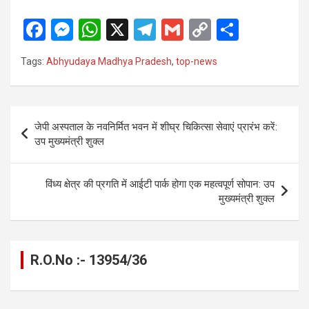
F
M
W
X
T
G
C
S
a
es
h
el
m
o
h
Tags:
Abhyudaya Madhya Pradesh
,
top-news
ce
se
at
e
ail
py
ar
b
n
s
gr
Li
e
o
g
A
a
n
Post
जेपी अस्पताल के नवनिर्मित भवन में शीघ्र चिकित्सा सेवाएं प्रारंभ करें:
o
er
p
m
k
navigation
उप मुख्यमंत्री शुक्ल
k
p
विंध्य क्षेत्र की प्रगति में आईटी पार्क होगा एक महत्वपूर्ण सोपान: उप
मुख्यमंत्री शुक्ल
R.O.No :- 13954/36