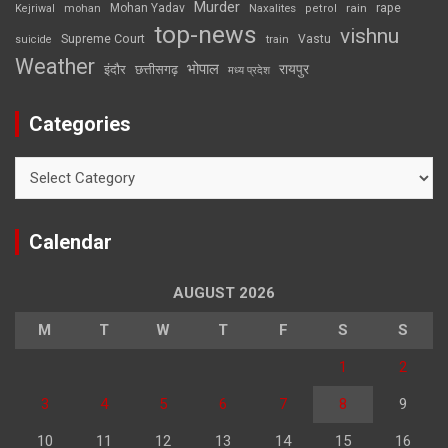
Murder
rape
Mohan Yadav
Naxalites
rain
Kejriwal
mohan
petrol
top-news
vishnu
Supreme Court
Vastu
suicide
train
Weather
भोपाल
रायपुर
इंदौर
छत्तीसगढ़
मध्य प्रदेश
Categories
Categories
Calendar
AUGUST 2026
M
T
W
T
F
S
S
1
2
3
4
5
6
7
8
9
10
11
12
13
14
15
16