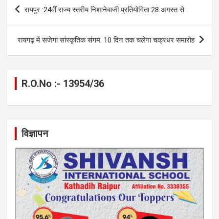
b
n
s
gr
Li
e
Post
रायपुर :24वीं राज्य स्तरीय निशानेबाजी प्रतियोगिता 28 अगस्त से
o
g
A
a
n
navigation
o
er
p
m
k
रायगढ़ में सजेगा सांस्कृतिक संगम: 10 दिन तक चलेगा चक्रधर समारोह
k
p
R.O.No :- 13954/36
विज्ञापन