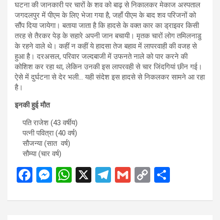
घटना की जानकारी पर चारों के शव को बाढ़ से निकालकर मेकाज अस्पताल
जगदलपुर में पीएम के लिए भेजा गया है, जहाँ पीएम के बाद शव परिजनों को
सौंप दिया जायेगा। बताया जाता है कि हादसे के वक्त कार का ड्राइवर किसी
तरह से तैरकर पेड़ के सहारे अपनी जान बचायी। मृतक चारों लोग तमिलनाडु
के रहने वाले थे। कहीं न कहीं ये हादसा तेज बहाव में लापरवाही की वजह से
हुआ है। दरअसल, परिवार जल्दबाजी में उफनते नाले को पार करने की
कोशिश कर रहा था, लेकिन उनकी इस लापरवही से चार जिंदगियां छीन गई।
ऐसे में दुर्घटना से देर भली… यही संदेश इस हादसे से निकलकर सामने आ रहा
है।
इनकी हुई मौत
पति राजेश (43 वर्षीय)
पत्नी पवित्रा (40 वर्ष)
सौजन्या (सात वर्ष)
सौम्या (चार वर्ष)
F
M
W
X
T
G
C
S
a
es
h
el
m
o
h
ce
se
at
e
ail
py
ar