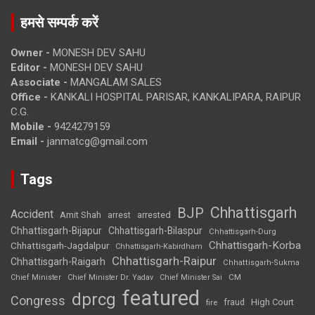
हमसे सम्पर्क करें
Owner -
MONESH DEV SAHU
Editor -
MONESH DEV SAHU
Associate -
MANGALAM SALES
Office -
KANKALI HOSPITAL PARISAR, KANKALIPARA, RAIPUR
C.G.
Mobile -
9424279159
Email -
janmatcg@gmail.com
Tags
Chhattisgarh
BJP
Accident
Amit Shah
arrested
arrest
Chhattisgarh-Bijapur
Chhattisgarh-Bilaspur
Chhattisgarh-Durg
Chhattisgarh-Korba
Chhattisgarh-Jagdalpur
Chhattisgarh-Kabirdham
Chhattisgarh-Raipur
Chhattisgarh-Raigarh
Chhattisgarh-Sukma
CM
Chief Minister
Chief Minister Dr. Yadav
Chief Minister Sai
featured
dprcg
Congress
High Court
fire
fraud