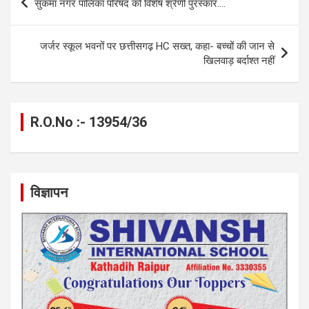
सुकमा नगर पालिका परिषद को विशेष श्रेणी पुरस्कार….
o
g
A
a
n
navigation
o
er
p
m
k
जर्जर स्कूल भवनों पर छत्तीसगढ़ HC सख्त, कहा- बच्चों की जान से
k
p
खिलवाड़ बर्दाश्त नहीं
R.O.No :- 13954/36
विज्ञापन