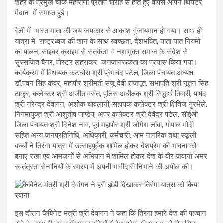
शहर के प्रमुख चौक महाराणा प्रताप चौराहे से होते हुए वापस ओपन थियेटर
मैदान में समाप्त हुई।
रैली में भारत माता की जय जयकार से आकाश गुंजायमान हो गया। साथ ही
यात्रा में राष्ट्रध्वज की शान के साथ स्वच्छता, देशभक्ति, याता यात नियमों
का पालन, साइबर क्राइम से सतर्कता व नशामुक्त समाज के संदेश से
सुस्सजित बैनर, पोस्टर लहराकर जनजागरूकता का प्रयास किया गया।
कार्यक्रम में विधायक कटघोरा श्री प्रेमचंद पटेल, जिला पंचायत अध्यक्ष
डॉ.पवन सिंह कंवर, महापौर श्रीमती संजू देवी राजपूत, सभापति श्री नूतन सिंह
ठाकुर, कलेक्टर श्री अजीत वसंत, पुलिस अधीक्षक श्री सिद्धार्थ तिवारी, पार्षद
श्री नरेन्द्र देवांगन, अशोक चावलानी, सहायक कलेक्टर श्री क्षितिज गुरभेले,
निगमायुक्त श्री आशुतोष पाण्डेय, अपर कलेक्टर श्री देवेंद्र पटेल, सीईओ
जिला पंचायत श्री दिनेश नाग, पूर्व महापौर श्री जोगेश लांबा, गोपाल मोदी
सहित अन्य जनप्रतिनिधि, अधिकारी, कर्मचारी, आम नागरिक तथा स्कूली
बच्चों ने तिरंगा यात्रा में उत्साहपूर्वक शामिल होकर देशप्रेम की भावना को
बनाए रखा एवं आमजनों से अभियान में शामिल होकर देश के वीर जवानों अमर
स्वतंत्रता सेनानियों के स्मरण में अपनी भागीदारी निभाने की अपील की।
इस दौरान कैबिनेट मंत्री श्री देवांगन ने कहा कि तिरंगा हमारे देश की पहचान