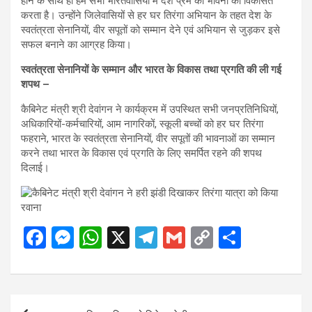
होने के साथ ही हम सभी भारतवासियों में देश प्रेम की भावना को विकसित
करता है। उन्होंने जिलेवासियों से हर घर तिरंगा अभियान के तहत देश के
स्वतंत्रता सेनानियों, वीर सपूतों को सम्मान देने एवं अभियान से जुड़कर इसे
सफल बनाने का आग्रह किया।
स्वतंत्रता सेनानियों के सम्मान और भारत के विकास तथा प्रगति की ली गई
शपथ –
कैबिनेट मंत्री श्री देवांगन ने कार्यक्रम में उपस्थित सभी जनप्रतिनिधियों,
अधिकारियों-कर्मचारियों, आम नागरिकों, स्कूली बच्चों को हर घर तिरंगा
फहराने, भारत के स्वतंत्रता सेनानियों, वीर सपूतों की भावनाओं का सम्मान
करने तथा भारत के विकास एवं प्रगति के लिए समर्पित रहने की शपथ
दिलाई।
F
M
W
X
T
G
C
S
a
es
h
el
m
o
h
ce
se
at
e
ail
py
ar
b
n
s
gr
Li
e
Post