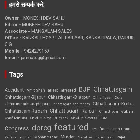
हमसे सम्पर्क करें
Owner -
MONESH DEV SAHU
Editor -
MONESH DEV SAHU
Associate -
MANGALAM SALES
Office -
KANKALI HOSPITAL PARISAR, KANKALIPARA, RAIPUR
C.G.
Mobile -
9424279159
Email -
janmatcg@gmail.com
Tags
Chhattisgarh
BJP
Accident
Amit Shah
arrested
arrest
Chhattisgarh-Bijapur
Chhattisgarh-Bilaspur
Chhattisgarh-Durg
Chhattisgarh-Korba
Chhattisgarh-Jagdalpur
Chhattisgarh-Kabirdham
Chhattisgarh-Raipur
Chhattisgarh-Raigarh
Chhattisgarh-Sukma
CM
Chief Minister
Chief Minister Dr. Yadav
Chief Minister Sai
featured
dprcg
Congress
High Court
fire
fraud
Murder
rape
Mohan Yadav
Naxalites
rain
Kejriwal
mohan
petrol