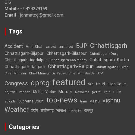
C.G.
Mobile -
9424279159
Email -
janmatcg@gmail.com
Tags
Chhattisgarh
BJP
Accident
Amit Shah
arrested
arrest
Chhattisgarh-Bijapur
Chhattisgarh-Bilaspur
Chhattisgarh-Durg
Chhattisgarh-Korba
Chhattisgarh-Jagdalpur
Chhattisgarh-Kabirdham
Chhattisgarh-Raipur
Chhattisgarh-Raigarh
Chhattisgarh-Sukma
CM
Chief Minister
Chief Minister Dr. Yadav
Chief Minister Sai
featured
dprcg
Congress
High Court
fire
fraud
Murder
rape
Mohan Yadav
Naxalites
rain
Kejriwal
mohan
petrol
top-news
vishnu
Supreme Court
Vastu
suicide
train
Weather
भोपाल
रायपुर
इंदौर
छत्तीसगढ़
मध्य प्रदेश
Categories