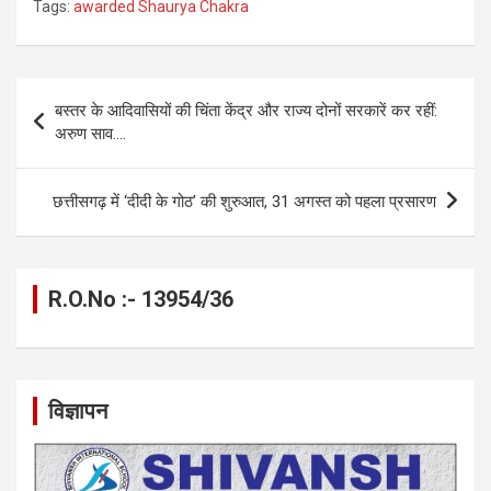
Tags:
awarded Shaurya Chakra
ce
se
at
e
ail
py
ar
b
n
s
gr
Li
e
o
g
A
a
n
Post
बस्तर के आदिवासियों की चिंता केंद्र और राज्य दोनों सरकारें कर रहीं:
o
er
p
m
k
navigation
अरुण साव….
k
p
छत्तीसगढ़ में ‘दीदी के गोठ’ की शुरुआत, 31 अगस्त को पहला प्रसारण
R.O.No :- 13954/36
विज्ञापन