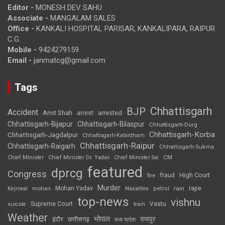
Editor -
MONESH DEV SAHU
Associate -
MANGALAM SALES
Office -
KANKALI HOSPITAL PARISAR, KANKALIPARA, RAIPUR
C.G.
Mobile -
9424279159
Email -
janmatcg@gmail.com
Tags
Chhattisgarh
BJP
Accident
Amit Shah
arrested
arrest
Chhattisgarh-Bijapur
Chhattisgarh-Bilaspur
Chhattisgarh-Durg
Chhattisgarh-Korba
Chhattisgarh-Jagdalpur
Chhattisgarh-Kabirdham
Chhattisgarh-Raipur
Chhattisgarh-Raigarh
Chhattisgarh-Sukma
CM
Chief Minister
Chief Minister Dr. Yadav
Chief Minister Sai
featured
dprcg
Congress
High Court
fire
fraud
Murder
rape
Mohan Yadav
Naxalites
rain
Kejriwal
mohan
petrol
top-news
vishnu
Supreme Court
Vastu
suicide
train
Weather
भोपाल
रायपुर
इंदौर
छत्तीसगढ़
मध्य प्रदेश