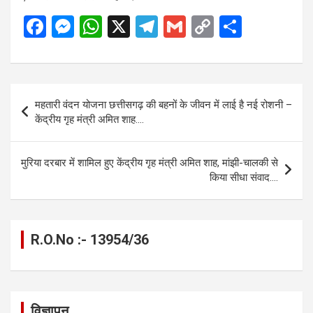
F
M
W
X
T
G
C
S
a
es
h
el
m
o
h
ce
se
at
e
ail
py
ar
b
n
s
gr
Li
e
Post
महतारी वंदन योजना छत्तीसगढ़ की बहनों के जीवन में लाई है नई रोशनी –
o
g
A
a
n
navigation
केंद्रीय गृह मंत्री अमित शाह….
o
er
p
m
k
k
p
मुरिया दरबार में शामिल हुए केंद्रीय गृह मंत्री अमित शाह, मांझी-चालकी से
किया सीधा संवाद….
R.O.No :- 13954/36
विज्ञापन