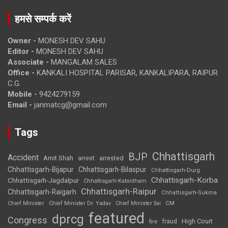
हमसे सम्पर्क करें
Owner -
MONESH DEV SAHU
Editor -
MONESH DEV SAHU
Associate -
MANGALAM SALES
Office -
KANKALI HOSPITAL PARISAR, KANKALIPARA, RAIPUR
C.G.
Mobile -
9424279159
Email -
janmatcg@gmail.com
Tags
Chhattisgarh
BJP
Accident
Amit Shah
arrested
arrest
Chhattisgarh-Bijapur
Chhattisgarh-Bilaspur
Chhattisgarh-Durg
Chhattisgarh-Korba
Chhattisgarh-Jagdalpur
Chhattisgarh-Kabirdham
Chhattisgarh-Raipur
Chhattisgarh-Raigarh
Chhattisgarh-Sukma
CM
Chief Minister
Chief Minister Dr. Yadav
Chief Minister Sai
featured
dprcg
Congress
High Court
fire
fraud