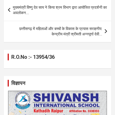
b
n
s
gr
Li
e
Post
मुख्यमंत्री विष्णु देव साय ने किया श्रम विभाग द्वारा आयोजित प्रदर्शनी का
o
g
A
a
n
navigation
अवलोकन….
o
er
p
m
k
k
p
छत्तीसगढ़ में महिलाओं और बच्चों के विकास के प्रयास सराहनीय:
केन्द्रीय मंत्री श्रीमती अन्नपूर्णा देवी….
R.O.No :- 13954/36
विज्ञापन