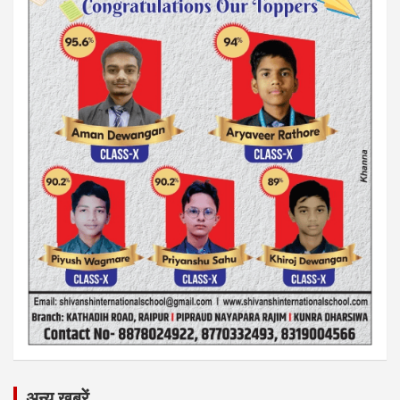
अन्य ख़बरें