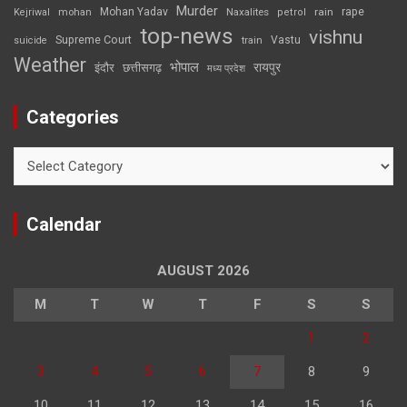
Murder
rape
Mohan Yadav
Naxalites
rain
Kejriwal
mohan
petrol
top-news
vishnu
Supreme Court
Vastu
suicide
train
Weather
भोपाल
रायपुर
इंदौर
छत्तीसगढ़
मध्य प्रदेश
Categories
Categories
Calendar
AUGUST 2026
M
T
W
T
F
S
S
1
2
3
4
5
6
7
8
9
10
11
12
13
14
15
16