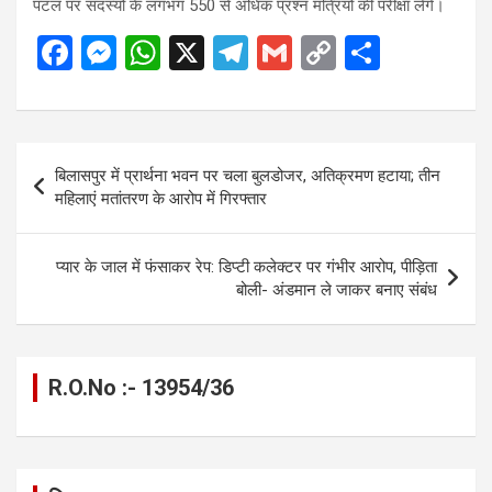
पटल पर सदस्यों के लगभग 550 से अधिक प्रश्न मंत्रियों की परीक्षा लेंगे।
F
M
W
X
T
G
C
S
a
es
h
el
m
o
h
ce
se
at
e
ail
py
ar
b
n
s
gr
Li
e
Post
बिलासपुर में प्रार्थना भवन पर चला बुलडोजर, अतिक्रमण हटाया; तीन
o
g
A
a
n
navigation
महिलाएं मतांतरण के आरोप में गिरफ्तार
o
er
p
m
k
k
p
प्यार के जाल में फंसाकर रेप: डिप्टी कलेक्टर पर गंभीर आरोप, पीड़िता
बोली- अंडमान ले जाकर बनाए संबंध
R.O.No :- 13954/36