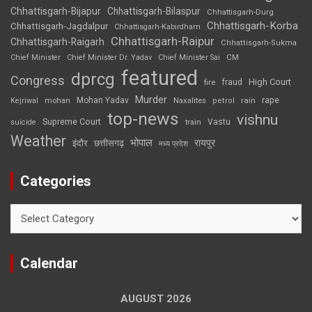
Chhattisgarh-Bijapur
Chhattisgarh-Bilaspur
Chhattisgarh-Durg
Chhattisgarh-Korba
Chhattisgarh-Jagdalpur
Chhattisgarh-Kabirdham
Chhattisgarh-Raipur
Chhattisgarh-Raigarh
Chhattisgarh-Sukma
CM
Chief Minister
Chief Minister Dr. Yadav
Chief Minister Sai
featured
dprcg
Congress
High Court
fire
fraud
Murder
rape
Mohan Yadav
Naxalites
rain
Kejriwal
mohan
petrol
top-news
vishnu
Supreme Court
Vastu
suicide
train
Weather
भोपाल
रायपुर
इंदौर
छत्तीसगढ़
मध्य प्रदेश
Categories
Categories
Calendar
AUGUST 2026