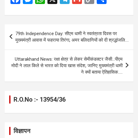
a
es
h
el
m
o
h
ce
se
at
e
ail
py
ar
b
n
s
gr
Li
e
Post
79th Independence Day: सीएम धामी ने स्वतंत्रता दिवस पर
o
g
A
a
n
navigation
मुख्यमंत्री आवास में फहराया तिरंगा, अमर बलिदानियों को दी श्रद्धांजलि….
o
er
p
m
k
k
p
Uttarakhand News: रक्षा क्षेत्र से लेकर सेमीकंडक्टर जैसी…पीएम
मोदी ने लाल किले से भारत को दिया खास संदेश, जानिए मुख्यमंत्री धामी
ने क्यों बताया ऐतिहासिक…..
R.O.No :- 13954/36
विज्ञापन