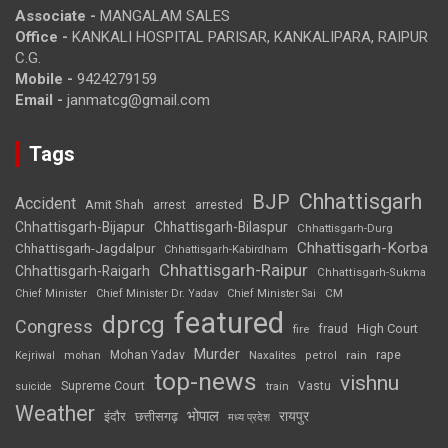
Associate -
MANGALAM SALES
Office -
KANKALI HOSPITAL PARISAR, KANKALIPARA, RAIPUR
C.G.
Mobile -
9424279159
Email -
janmatcg@gmail.com
Tags
Chhattisgarh
BJP
Accident
Amit Shah
arrested
arrest
Chhattisgarh-Bijapur
Chhattisgarh-Bilaspur
Chhattisgarh-Durg
Chhattisgarh-Korba
Chhattisgarh-Jagdalpur
Chhattisgarh-Kabirdham
Chhattisgarh-Raipur
Chhattisgarh-Raigarh
Chhattisgarh-Sukma
CM
Chief Minister
Chief Minister Dr. Yadav
Chief Minister Sai
featured
dprcg
Congress
High Court
fire
fraud
Murder
rape
Mohan Yadav
Naxalites
rain
Kejriwal
mohan
petrol
top-news
vishnu
Supreme Court
Vastu
suicide
train
Weather
भोपाल
रायपुर
इंदौर
छत्तीसगढ़
मध्य प्रदेश