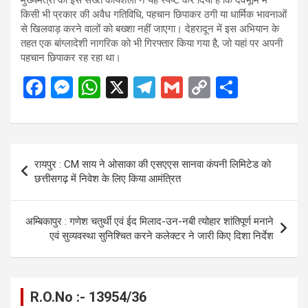
किसी भी प्रकार की अवैध गतिविधि, पहचान छिपाकर ठगी या धार्मिक भावनाओं
से खिलवाड़ करने वालों को बख्शा नहीं जाएगा। देहरादून में इस अभियान के
तहत एक बांग्लादेशी नागरिक को भी गिरफ्तार किया गया है, जो यहां पर अपनी
पहचान छिपाकर रह रहा था।
F
M
W
X
T
G
C
S
a
es
h
el
m
o
h
ce
se
at
e
ail
py
ar
b
n
s
gr
Li
e
Post
रायपुर : CM साय ने ओसाका की एसएएस सानवा कंपनी लिमिटेड को
o
g
A
a
n
navigation
छत्तीसगढ़ में निवेश के लिए किया आमंत्रित
o
er
p
m
k
k
p
अम्बिकापुर : गणेश चतुर्थी एवं ईद मिलाद-उन-नबी त्योहार शांतिपूर्ण मनाने
एवं सुव्यवस्था सुनिश्चित करने कलेक्टर ने जारी किए दिशा निर्देश
R.O.No :- 13954/36