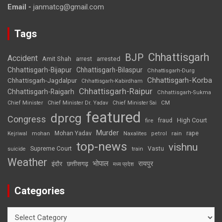
Email -
janmatcg@gmail.com
Tags
Chhattisgarh
BJP
Accident
Amit Shah
arrested
arrest
Chhattisgarh-Bijapur
Chhattisgarh-Bilaspur
Chhattisgarh-Durg
Chhattisgarh-Korba
Chhattisgarh-Jagdalpur
Chhattisgarh-Kabirdham
Chhattisgarh-Raipur
Chhattisgarh-Raigarh
Chhattisgarh-Sukma
CM
Chief Minister
Chief Minister Dr. Yadav
Chief Minister Sai
featured
dprcg
Congress
High Court
fire
fraud
Murder
rape
Mohan Yadav
Naxalites
rain
Kejriwal
mohan
petrol
top-news
vishnu
Supreme Court
Vastu
suicide
train
Weather
भोपाल
रायपुर
इंदौर
छत्तीसगढ़
मध्य प्रदेश
Categories
Categories