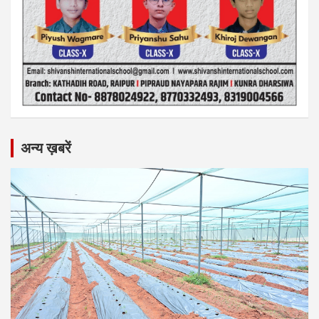
अन्य ख़बरें