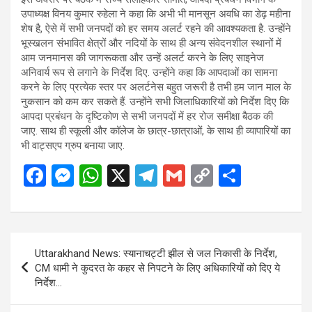
उपाध्यक्ष विनय कुमार रुहेला ने कहा कि अभी भी मानसून अवधि का डेढ़ महीना
शेष है, ऐसे में सभी जनपदों को हर समय अलर्ट रहने की आवश्यकता है. उन्होंने
भूस्खलन संभावित क्षेत्रों और नदियों के साथ ही अन्य संवेदनशील स्थानों में
आम जनमानस की जागरूकता और उन्हें अलर्ट करने के लिए साइनेज
अनिवार्य रूप से लगाने के निर्देश दिए. उन्होंने कहा कि आपदाओं का सामना
करने के लिए प्रत्येक स्तर पर अलर्टनेस बहुत जरूरी है तभी हम जान माल के
नुकसान को कम कर सकते हैं. उन्होंने सभी जिलाधिकारियों को निर्देश दिए कि
आपदा प्रबंधन के दृष्टिकोण से सभी जनपदों में हर रोज समीक्षा बैठक की
जाए. साथ ही स्कूली और कॉलेज के छात्र-छात्राओं, के साथ ही व्यापारियों का
भी वाट्सएप ग्रुप बनाया जाए.
F
M
W
X
T
G
C
S
a
es
h
el
m
o
h
ce
se
at
e
ail
py
ar
b
n
s
gr
Li
e
Post
Uttarakhand News: स्यानाचट्टी झील से जल निकासी के निर्देश,
o
g
A
a
n
navigation
CM धामी ने कुदरत के कहर से निपटने के लिए अधिकारियों को दिए ये
o
er
p
m
k
निर्देश…
k
p