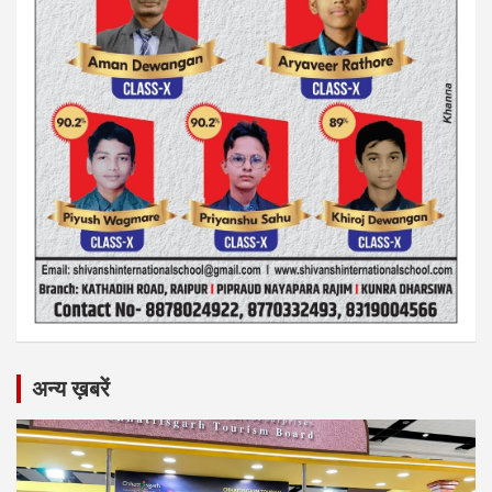
अन्य ख़बरें