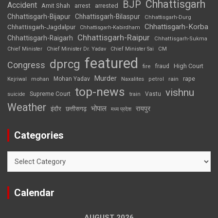
Chhattisgarh
BJP
Accident
Amit Shah
arrested
arrest
Chhattisgarh-Bijapur
Chhattisgarh-Bilaspur
Chhattisgarh-Durg
Chhattisgarh-Korba
Chhattisgarh-Jagdalpur
Chhattisgarh-Kabirdham
Chhattisgarh-Raipur
Chhattisgarh-Raigarh
Chhattisgarh-Sukma
CM
Chief Minister
Chief Minister Dr. Yadav
Chief Minister Sai
featured
dprcg
Congress
High Court
fire
fraud
Murder
rape
Mohan Yadav
Naxalites
rain
Kejriwal
mohan
petrol
top-news
vishnu
Supreme Court
Vastu
suicide
train
Weather
भोपाल
रायपुर
इंदौर
छत्तीसगढ़
मध्य प्रदेश
Categories
Categories
Calendar
AUGUST 2026