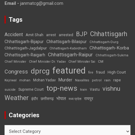
Email -
janmatcg@gmail.com
Tags
Chhattisgarh
BJP
Accident
Amit Shah
arrested
arrest
Chhattisgarh-Bijapur
Chhattisgarh-Bilaspur
Chhattisgarh-Durg
Chhattisgarh-Korba
Chhattisgarh-Jagdalpur
Chhattisgarh-Kabirdham
Chhattisgarh-Raipur
Chhattisgarh-Raigarh
Chhattisgarh-Sukma
CM
Chief Minister
Chief Minister Dr. Yadav
Chief Minister Sai
featured
dprcg
Congress
High Court
fire
fraud
Murder
rape
Mohan Yadav
Naxalites
rain
Kejriwal
mohan
petrol
top-news
vishnu
Supreme Court
Vastu
suicide
train
Weather
भोपाल
रायपुर
इंदौर
छत्तीसगढ़
मध्य प्रदेश
Categories
Categories