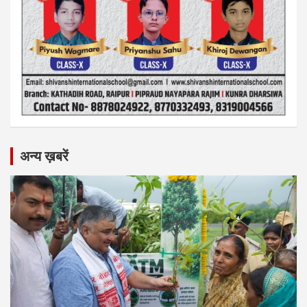
अन्य ख़बरें