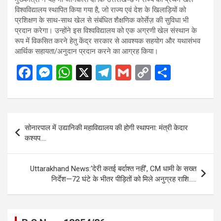
विश्वविद्यालय स्थापित किया गया है, जो राज्य एवं देश के खिलाड़ियों को
प्रशिक्षण के साथ-साथ खेल से संबंधित शैक्षणिक कोर्सेज़ की सुविधा भी
प्रदान करेगा। उन्होंने इस विश्वविद्यालय को एक अग्रणी खेल संस्थान के
रूप में विकसित करने हेतु केंद्र सरकार से आवश्यक सहयोग और यथासंभव
आर्थिक सहायता/अनुदान प्रदान करने का आग्रह किया।
F
M
W
X
T
G
C
S
a
es
h
el
m
o
h
ce
se
at
e
ail
py
ar
b
n
s
gr
Li
e
Post
सोनारपाल में उद्यानिकी महाविद्यालय की होगी स्थापना: मंत्री केदार
o
g
A
a
n
navigation
कश्यप….
o
er
p
m
k
k
p
Uttarakhand News:‘देरी कतई बर्दाश्त नहीं’, CM धामी के सख्त
निर्देश—72 घंटे के भीतर पीड़ितों को मिले अनुग्रह राशि…..