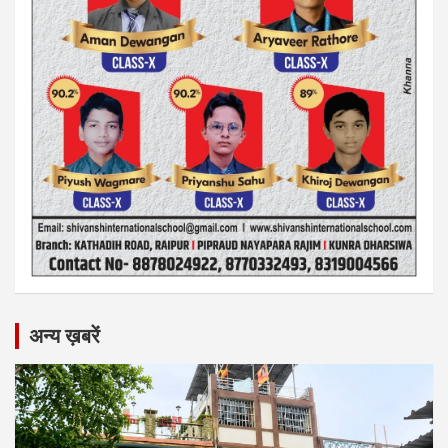
अन्य ख़बरें