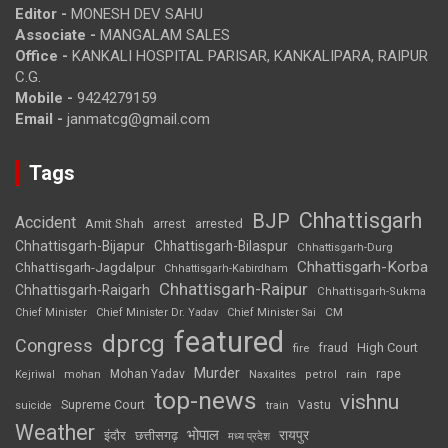
Editor -
MONESH DEV SAHU
Associate -
MANGALAM SALES
Office -
KANKALI HOSPITAL PARISAR, KANKALIPARA, RAIPUR
C.G.
Mobile -
9424279159
Email -
janmatcg@gmail.com
Tags
Chhattisgarh
BJP
Accident
Amit Shah
arrested
arrest
Chhattisgarh-Bijapur
Chhattisgarh-Bilaspur
Chhattisgarh-Durg
Chhattisgarh-Korba
Chhattisgarh-Jagdalpur
Chhattisgarh-Kabirdham
Chhattisgarh-Raipur
Chhattisgarh-Raigarh
Chhattisgarh-Sukma
CM
Chief Minister
Chief Minister Dr. Yadav
Chief Minister Sai
featured
dprcg
Congress
High Court
fire
fraud
Murder
rape
Mohan Yadav
Naxalites
rain
Kejriwal
mohan
petrol
top-news
vishnu
Supreme Court
Vastu
suicide
train
Weather
भोपाल
रायपुर
इंदौर
छत्तीसगढ़
मध्य प्रदेश