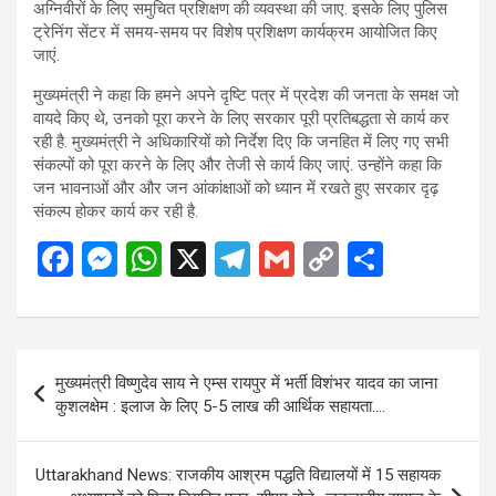
अग्निवीरों के लिए समुचित प्रशिक्षण की व्यवस्था की जाए. इसके लिए पुलिस
ट्रेनिंग सेंटर में समय-समय पर विशेष प्रशिक्षण कार्यक्रम आयोजित किए
जाएं.
मुख्यमंत्री ने कहा कि हमने अपने दृष्टि पत्र में प्रदेश की जनता के समक्ष जो
वायदे किए थे, उनको पूरा करने के लिए सरकार पूरी प्रतिबद्धता से कार्य कर
रही है. मुख्यमंत्री ने अधिकारियों को निर्देश दिए कि जनहित में लिए गए सभी
संकल्पों को पूरा करने के लिए और तेजी से कार्य किए जाएं. उन्होंने कहा कि
जन भावनाओं और और जन आंकांक्षाओं को ध्यान में रखते हुए सरकार दृढ़
संकल्प होकर कार्य कर रही है.
F
M
W
X
T
G
C
S
a
es
h
el
m
o
h
ce
se
at
e
ail
py
ar
b
n
s
gr
Li
e
Post
मुख्यमंत्री विष्णुदेव साय ने एम्स रायपुर में भर्ती विशंभर यादव का जाना
o
g
A
a
n
navigation
कुशलक्षेम : इलाज के लिए 5-5 लाख की आर्थिक सहायता….
o
er
p
m
k
k
p
Uttarakhand News: राजकीय आश्रम पद्धति विद्यालयों में 15 सहायक