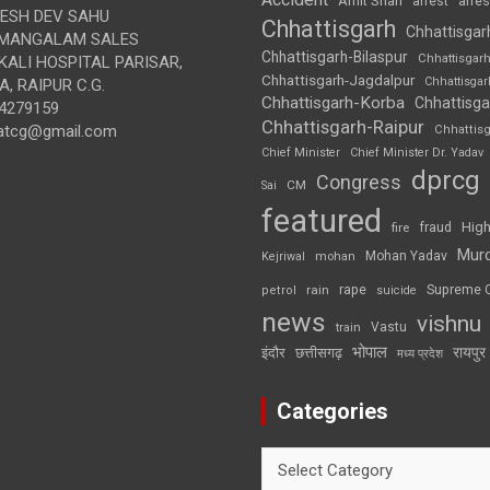
Amit Shah
arre
arrest
SH DEV SAHU
Chhattisgarh
Chhattisgar
MANGALAM SALES
Chhattisgarh-Bilaspur
Chhattisgar
ALI HOSPITAL PARISAR,
Chhattisgarh-Jagdalpur
Chhattisga
, RAIPUR C.G.
Chhattisgarh-Korba
Chhattisga
4279159
Chhattisgarh-Raipur
atcg@gmail.com
Chhattis
Chief Minister
Chief Minister Dr. Yadav
dprcg
Congress
CM
Sai
featured
High
fire
fraud
Mur
Mohan Yadav
Kejriwal
mohan
rape
Supreme 
rain
petrol
suicide
news
vishnu
Vastu
train
भोपाल
रायपुर
इंदौर
छत्तीसगढ़
मध्य प्रदेश
Categories
Categories