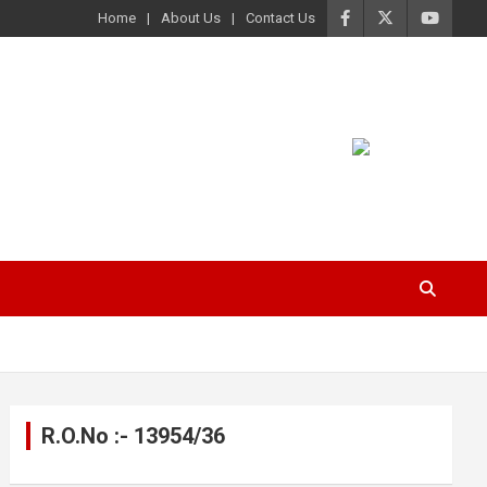
Home
About Us
Contact Us
R.O.No :- 13954/36