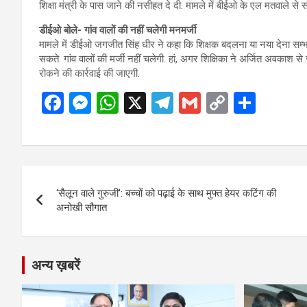
शिक्षा मंत्री के पास जाने की नसीहत दे दी. मामले में बीईओ के एल मतवाले से स
डीईओ बोले- गांव वालों की नहीं चलेगी मनमर्जी
मामले में डीईओ जगजीत सिंह धीर ने कहा कि शिक्षक बदलना या नया देना सम्भव
सकते. गांव वालों की मर्जी नहीं चलेगी. हां, अगर शिक्षिका ने अर्जित अवकाश से 
रोकने की कार्रवाई की जाएगी.
F
M
W
X
T
G
C
S
a
es
h
el
m
o
h
ce
se
at
e
ail
py
ar
b
n
s
gr
Li
e
Post
o
g
A
a
n
‘सैलून वाले गुरुजी’: बच्चों को पढ़ाई के साथ मुफ्त हेयर कटिंग की
navigation
o
er
p
m
k
अनोखी सौगात
k
p
अन्य ख़बरें