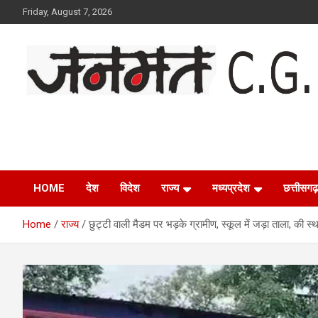
Skip
Friday, August 7, 2026
to
content
Janmat CG
Voice of Chhattisgarh
HOME
देश
विदेश
राज्य
मध्यप्रदेश
छत्तीसगढ़
Home
राज्य
छुट्टी वाली मैडम पर भड़के ग्रामीण, स्कूल में जड़ा ताला, की स्थ