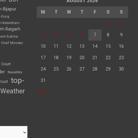
sted
AUGUST 2026
h-Bijapur
M
T
W
T
F
S
S
h-Durg
1
2
rh-Kabirdham
rh-Raigarh
3
4
5
6
7
8
9
garh-Sukma
Chief Minister
10
11
12
13
14
15
16
17
18
19
20
21
22
23
 Court
24
25
26
27
28
29
30
der
Naxalites
top-
31
Court
Weather
« Jul