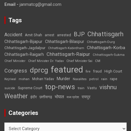
Email -
janmatcg@gmail.com
Tags
Chhattisgarh
BJP
Accident
Amit Shah
arrested
arrest
Chhattisgarh-Bijapur
Chhattisgarh-Bilaspur
Chhattisgarh-Durg
Chhattisgarh-Korba
Chhattisgarh-Jagdalpur
Chhattisgarh-Kabirdham
Chhattisgarh-Raipur
Chhattisgarh-Raigarh
Chhattisgarh-Sukma
CM
Chief Minister
Chief Minister Dr. Yadav
Chief Minister Sai
featured
dprcg
Congress
High Court
fire
fraud
Murder
rape
Mohan Yadav
Naxalites
rain
Kejriwal
mohan
petrol
top-news
vishnu
Supreme Court
Vastu
suicide
train
Weather
भोपाल
रायपुर
इंदौर
छत्तीसगढ़
मध्य प्रदेश
Categories
Categories