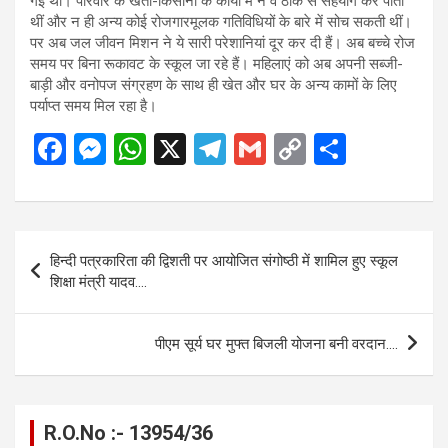
गई थी। परिवार के खेती-किसानी के कार्यों में न वे ठीक से सहयोग कर पाती
थीं और न ही अन्य कोई रोजगारमूलक गतिविधियों के बारे में सोच सकती थीं।
पर अब जल जीवन मिशन ने ये सारी परेशानियां दूर कर दी हैं। अब बच्चे रोज
समय पर बिना रूकावट के स्कूल जा रहे हैं। महिलाएं को अब अपनी सब्जी-
बाड़ी और वनोपज संग्रहण के साथ ही खेत और घर के अन्य कामों के लिए
पर्याप्त समय मिल रहा है।
F
M
W
X
T
G
C
S
a
es
h
el
m
o
h
ce
se
at
e
ail
py
ar
b
n
s
gr
Li
e
Post
हिन्दी पत्रकारिता की द्विशती पर आयोजित संगोष्ठी में शामिल हुए स्कूल
o
g
A
a
n
navigation
शिक्षा मंत्री यादव….
o
er
p
m
k
k
p
पीएम सूर्य घर मुफ्त बिजली योजना बनी वरदान….
R.O.No :- 13954/36