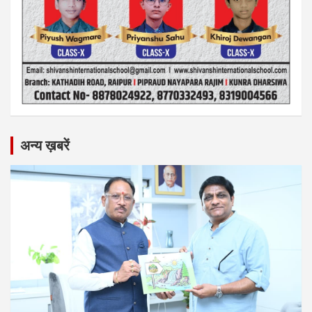
अन्य ख़बरें