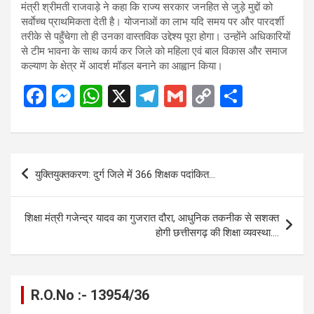
मंत्री श्रीमती राजवाड़े ने कहा कि राज्य सरकार जनहित से जुड़े मुद्दों को
सर्वाेच्च प्राथमिकता देती है। योजनाओं का लाभ यदि समय पर और पारदर्शी
तरीके से पहुँचेगा तो ही उनका वास्तविक उद्देश्य पूरा होगा। उन्होंने अधिकारियों
से टीम भावना के साथ कार्य कर जिले को महिला एवं बाल विकास और समाज
कल्याण के क्षेत्र में आदर्श मॉडल बनाने का आह्वान किया।
F
M
W
X
T
G
C
S
a
es
h
el
m
o
h
ce
se
at
e
ail
py
ar
b
n
s
gr
Li
e
Post
युक्तियुक्तकरण: दुर्ग जिले में 366 शिक्षक पदांकित…
o
g
A
a
n
navigation
o
er
p
m
k
शिक्षा मंत्री गजेन्द्र यादव का गुजरात दौरा, आधुनिक तकनीक से सशक्त
k
p
होगी छत्तीसगढ़ की शिक्षा व्यवस्था….
R.O.No :- 13954/36