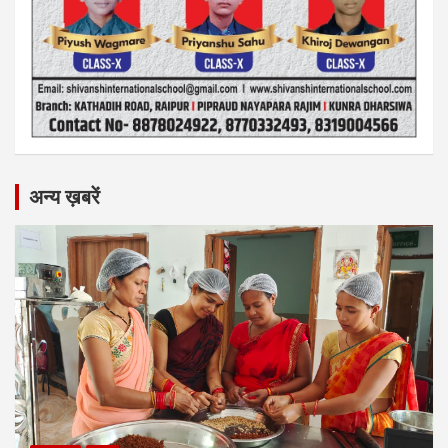
अन्य ख़बरें