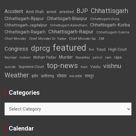
Chhattisgarh
BJP
Accident
Amit Shah
arrested
arrest
Chhattisgarh-Bijapur
Chhattisgarh-Bilaspur
Chhattisgarh-Durg
Chhattisgarh-Korba
Chhattisgarh-Jagdalpur
Chhattisgarh-Kabirdham
Chhattisgarh-Raipur
Chhattisgarh-Raigarh
Chhattisgarh-Sukma
CM
Chief Minister
Chief Minister Dr. Yadav
Chief Minister Sai
featured
dprcg
Congress
High Court
fire
fraud
Murder
rape
Mohan Yadav
Naxalites
rain
Kejriwal
mohan
petrol
top-news
vishnu
Supreme Court
Vastu
suicide
train
Weather
भोपाल
रायपुर
इंदौर
छत्तीसगढ़
मध्य प्रदेश
Categories
Categories
Calendar